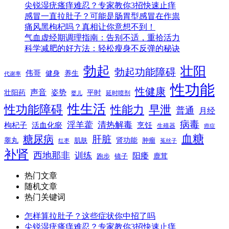
尖锐湿疣瘙痒难忍？专家教你3招快速止痒
感冒一直拉肚子？可能是肠胃型感冒在作祟
痛风黑枸杞吗？真相让你意想不到！
气血虚经期调理指南：告别不适，重拾活力
科学减肥的好方法：轻松瘦身不反弹的秘诀
勃起
壮阳
勃起功能障碍
伟哥
健身
养生
代谢率
性功能
性健康
声音
姿势
平时
壮阳药
延时喷剂
婴儿
性生活
性功能障碍
性能力
早泄
普通
月经
病毒
淫羊藿
清热解毒
枸杞子
活血化瘀
烹饪
生殖器
癌症
血糖
糖尿病
肝脏
肾功能
睾丸
肌肤
肿瘤
菟丝子
红枣
补肾
西地那非
训练
阳痿
镜子
鹿茸
跑步
热门文章
随机文章
热门关键词
怎样算拉肚子？这些症状你中招了吗
尖锐湿疣瘙痒难忍？专家教你3招快速止痒