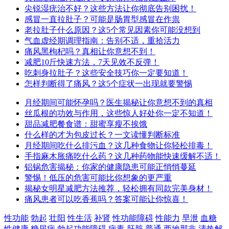
尖锐湿疣治不好？这些方法让你彻底告别困扰！
感冒一直拉肚子？可能是肠胃型感冒在作祟
老拉肚子什么原因？这5个常见因素你可能没想到
气血虚经期调理指南：告别不适，重拾活力
痛风黑枸杞吗？真相让你意想不到！
减肥10斤快速方法，7天见效不反弹！
吃刺身拉肚子？这些安全技巧你一定要知道！
怎样判断得了痛风？这5个症状一出现就要警惕
月经期间可能怀孕吗？医生揭秘让你意想不到的真相
丝瓜根的功效与作用，这些惊人好处你一定不知道！
甜品减肥餐食谱：甜蜜享瘦不挨饿
什么样的才为包皮过长？一文读懂判断标准
月经期间吃什么排污血？这几种食物让你轻松排毒！
手指麻木胀痛吃什么药？这几种药物能快速缓解不适！
铝锅危害揭秘：你家的健康隐患可能正悄悄蔓延
警惕！低压的危害可能比你想象的更严重
揭秘女明星减肥方法推荐，轻松拥有同款完美身材！
痛风患者可以吃香蕉吗？答案可能让你惊喜！
性功能
勃起
壮阳
性生活
补肾
性功能障碍
性能力
早泄
血糖
性健康
糖尿病
勃起功能障碍
病毒
肝脏
普通
西地那非
清热解