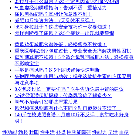
老拉肚子什么原因？这5个常见因素你可能没想到
气血虚经期调理指南：告别不适，重拾活力
痛风黑枸杞吗？真相让你意想不到！
减肥10斤快速方法，7天见效不反弹！
吃刺身拉肚子？这些安全技巧你一定要知道！
怎样判断得了痛风？这5个症状一出现就要警惕
黄瓜鸡蛋减肥食谱晚饭，轻松瘦身不挨饿！
重庆医学院治疗包皮过长，专业安全无痛解决男性困扰
母乳期减肥不挨饿！5个适合母乳期减肥方法，轻松瘦身
不影响宝宝
手疼是痛风吗？这5个症状帮你快速判断
头孢唑肟钠的作用与功效：揭秘这款抗生素的临床应用
与注意事项
8岁包皮过长一定要切吗？医生告诉你最中肯的建议
尖锐湿疣潜伏期揭秘：传染风险你了解多少？
脚气不治会引发哪些严重后果
风湿和痛风到底有什么不同？别再傻傻分不清了！
140斤在校减肥食谱：月瘦10斤不反弹，食堂吃出好身
材！
性功能
勃起
壮阳
性生活
补肾
性功能障碍
性能力
早泄
血糖