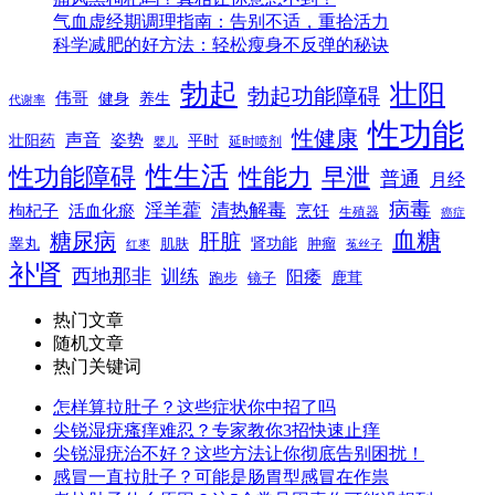
气血虚经期调理指南：告别不适，重拾活力
科学减肥的好方法：轻松瘦身不反弹的秘诀
勃起
壮阳
勃起功能障碍
伟哥
健身
养生
代谢率
性功能
性健康
声音
姿势
平时
壮阳药
延时喷剂
婴儿
性生活
性功能障碍
性能力
早泄
普通
月经
病毒
淫羊藿
清热解毒
枸杞子
活血化瘀
烹饪
生殖器
癌症
血糖
糖尿病
肝脏
肾功能
睾丸
肌肤
肿瘤
菟丝子
红枣
补肾
西地那非
训练
阳痿
镜子
鹿茸
跑步
热门文章
随机文章
热门关键词
怎样算拉肚子？这些症状你中招了吗
尖锐湿疣瘙痒难忍？专家教你3招快速止痒
尖锐湿疣治不好？这些方法让你彻底告别困扰！
感冒一直拉肚子？可能是肠胃型感冒在作祟