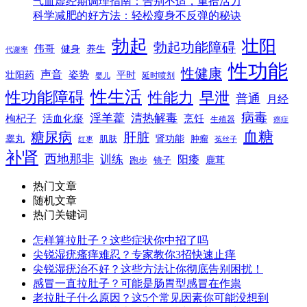
气血虚经期调理指南：告别不适，重拾活力
科学减肥的好方法：轻松瘦身不反弹的秘诀
勃起
壮阳
勃起功能障碍
伟哥
健身
养生
代谢率
性功能
性健康
声音
姿势
平时
壮阳药
延时喷剂
婴儿
性生活
性功能障碍
性能力
早泄
普通
月经
病毒
淫羊藿
清热解毒
枸杞子
活血化瘀
烹饪
生殖器
癌症
血糖
糖尿病
肝脏
肾功能
睾丸
肌肤
肿瘤
菟丝子
红枣
补肾
西地那非
训练
阳痿
镜子
鹿茸
跑步
热门文章
随机文章
热门关键词
怎样算拉肚子？这些症状你中招了吗
尖锐湿疣瘙痒难忍？专家教你3招快速止痒
尖锐湿疣治不好？这些方法让你彻底告别困扰！
感冒一直拉肚子？可能是肠胃型感冒在作祟
老拉肚子什么原因？这5个常见因素你可能没想到