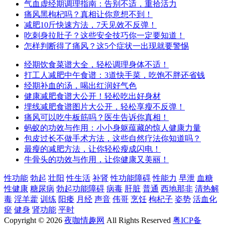
气血虚经期调理指南：告别不适，重拾活力
痛风黑枸杞吗？真相让你意想不到！
减肥10斤快速方法，7天见效不反弹！
吃刺身拉肚子？这些安全技巧你一定要知道！
怎样判断得了痛风？这5个症状一出现就要警惕
经期饮食菜谱大全，轻松调理身体不适！
打工人减肥中午食谱：3道快手菜，吃饱不胖还省钱
经期补血的汤，喝出红润好气色
健康减肥食谱大公开！轻松吃出好身材
埋线减肥食谱图片大公开，轻松享瘦不反弹！
痛风可以吃牛板筋吗？医生告诉你真相！
蚂蚁的功效与作用：小小身躯蕴藏的惊人健康力量
包皮过长不做手术方法，这些自然疗法你知道吗？
最瘦的减肥方法，让你轻松瘦成闪电！
牛骨头的功效与作用，让你健康又美丽！
性功能
勃起
壮阳
性生活
补肾
性功能障碍
性能力
早泄
血糖
性健康
糖尿病
勃起功能障碍
病毒
肝脏
普通
西地那非
清热解
毒
淫羊藿
训练
阳痿
月经
声音
伟哥
烹饪
枸杞子
姿势
活血化
瘀
健身
肾功能
平时
Copyright © 2026
夜咖情趣网
All Rights Reserved
粤ICP备