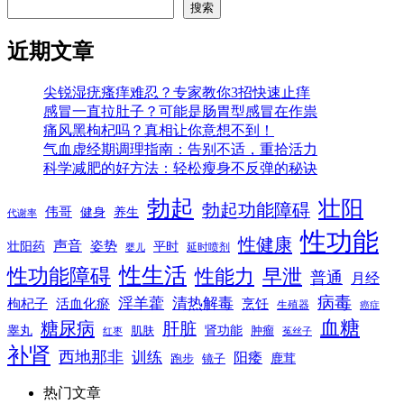
搜索
近期文章
尖锐湿疣瘙痒难忍？专家教你3招快速止痒
感冒一直拉肚子？可能是肠胃型感冒在作祟
痛风黑枸杞吗？真相让你意想不到！
气血虚经期调理指南：告别不适，重拾活力
科学减肥的好方法：轻松瘦身不反弹的秘诀
勃起
壮阳
勃起功能障碍
伟哥
健身
养生
代谢率
性功能
性健康
声音
姿势
平时
壮阳药
延时喷剂
婴儿
性生活
性功能障碍
性能力
早泄
普通
月经
病毒
淫羊藿
清热解毒
枸杞子
活血化瘀
烹饪
生殖器
癌症
血糖
糖尿病
肝脏
肾功能
睾丸
肌肤
肿瘤
菟丝子
红枣
补肾
西地那非
训练
阳痿
镜子
鹿茸
跑步
热门文章