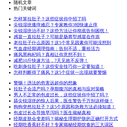
随机文章
热门关键词
怎样算拉肚子？这些症状你中招了吗
尖锐湿疣瘙痒难忍？专家教你3招快速止痒
尖锐湿疣治不好？这些方法让你彻底告别困扰！
感冒一直拉肚子？可能是肠胃型感冒在作祟
老拉肚子什么原因？这5个常见因素你可能没想到
气血虚经期调理指南：告别不适，重拾活力
痛风黑枸杞吗？真相让你意想不到！
减肥10斤快速方法，7天见效不反弹！
吃刺身拉肚子？这些安全技巧你一定要知道！
怎样判断得了痛风？这5个症状一出现就要警惕
警惕！违法的危害远超你的想象
拉肚子会流产吗？孕期腹泻的真相与应对策略
男人不正常的包皮过长，这些症状你中招了吗？
舔尖锐湿疣的惊人后果，医生警告千万别这样做！
狗狗突然拉肚子？这5个原因和急救方法必须知道！
包皮过长会导致早泻吗？医生揭秘真相
经期皮肤会变差吗？揭秘生理期护肤的正确打开方式
经期吃香蕉好不好？专家揭秘经期饮食的三大误区