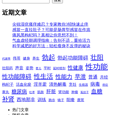
搜索
近期文章
尖锐湿疣瘙痒难忍？专家教你3招快速止痒
感冒一直拉肚子？可能是肠胃型感冒在作祟
痛风黑枸杞吗？真相让你意想不到！
气血虚经期调理指南：告别不适，重拾活力
科学减肥的好方法：轻松瘦身不反弹的秘诀
勃起
壮阳
勃起功能障碍
伟哥
健身
养生
代谢率
性功能
性健康
声音
姿势
平时
壮阳药
延时喷剂
婴儿
性生活
性功能障碍
性能力
早泄
普通
月经
病毒
淫羊藿
清热解毒
枸杞子
活血化瘀
烹饪
生殖器
癌症
血糖
糖尿病
肝脏
肾功能
睾丸
肌肤
肿瘤
菟丝子
红枣
补肾
西地那非
训练
阳痿
镜子
鹿茸
跑步
热门文章