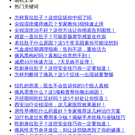
随机文章
热门关键词
怎样算拉肚子？这些症状你中招了吗
尖锐湿疣瘙痒难忍？专家教你3招快速止痒
尖锐湿疣治不好？这些方法让你彻底告别困扰！
感冒一直拉肚子？可能是肠胃型感冒在作祟
老拉肚子什么原因？这5个常见因素你可能没想到
气血虚经期调理指南：告别不适，重拾活力
痛风黑枸杞吗？真相让你意想不到！
减肥10斤快速方法，7天见效不反弹！
吃刺身拉肚子？这些安全技巧你一定要知道！
怎样判断得了痛风？这5个症状一出现就要警惕
结扎的危害：医生不会告诉你的5个惊人真相
痛风需查什么？这5项检查帮你揪出病因！
月经期间吃红豆好吗？这5个好处让你惊喜！
西安治疗尖锐湿疣，这几家医院效果最好！
房性早搏吃什么药最好？专家推荐这几种治疗方案
治疗包皮过长费用多少钱？揭秘手术价格与省钱技巧
吃刺身拉肚子？这些安全技巧你一定要知道！
痛风性关节炎并发症：别让这些隐患毁了你的健康！