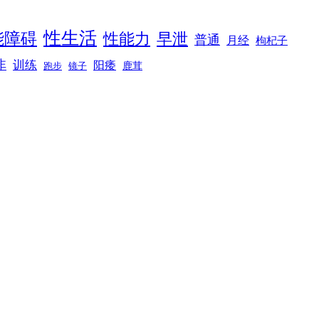
性生活
能障碍
性能力
早泄
普通
月经
枸杞子
非
训练
阳痿
镜子
鹿茸
跑步