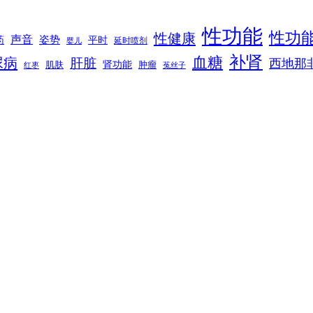
性功能
性功
性健康
声音
姿势
平时
药
延时喷剂
婴儿
补肾
血糖
尿病
肝脏
西地那
肾功能
肌肤
肿瘤
菟丝子
红枣