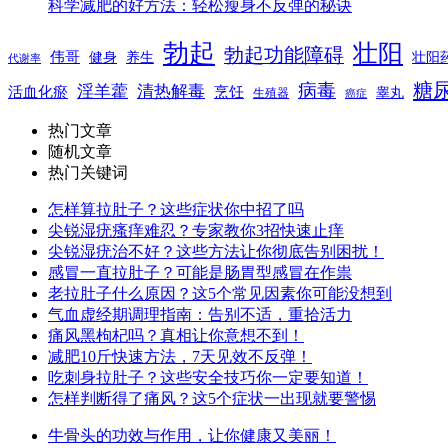
科学减肥的好方法：轻松瘦身不反弹的秘诀
勃起
壮阳
勃起功能障碍
伟哥
健身
养生
壮阳
代谢率
糖
病毒
淫羊藿
清热解毒
活血化瘀
烹饪
睾丸
生殖器
癌症
热门文章
随机文章
热门关键词
怎样算拉肚子？这些症状你中招了吗
尖锐湿疣瘙痒难忍？专家教你3招快速止痒
尖锐湿疣治不好？这些方法让你彻底告别困扰！
感冒一直拉肚子？可能是肠胃型感冒在作祟
老拉肚子什么原因？这5个常见因素你可能没想到
气血虚经期调理指南：告别不适，重拾活力
痛风黑枸杞吗？真相让你意想不到！
减肥10斤快速方法，7天见效不反弹！
吃刺身拉肚子？这些安全技巧你一定要知道！
怎样判断得了痛风？这5个症状一出现就要警惕
牛骨头的功效与作用，让你健康又美丽！