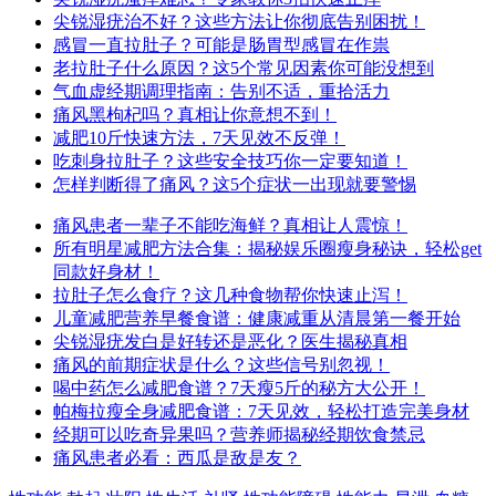
尖锐湿疣治不好？这些方法让你彻底告别困扰！
感冒一直拉肚子？可能是肠胃型感冒在作祟
老拉肚子什么原因？这5个常见因素你可能没想到
气血虚经期调理指南：告别不适，重拾活力
痛风黑枸杞吗？真相让你意想不到！
减肥10斤快速方法，7天见效不反弹！
吃刺身拉肚子？这些安全技巧你一定要知道！
怎样判断得了痛风？这5个症状一出现就要警惕
痛风患者一辈子不能吃海鲜？真相让人震惊！
所有明星减肥方法合集：揭秘娱乐圈瘦身秘诀，轻松get
同款好身材！
拉肚子怎么食疗？这几种食物帮你快速止泻！
儿童减肥营养早餐食谱：健康减重从清晨第一餐开始
尖锐湿疣发白是好转还是恶化？医生揭秘真相
痛风的前期症状是什么？这些信号别忽视！
喝中药怎么减肥食谱？7天瘦5斤的秘方大公开！
帕梅拉瘦全身减肥食谱：7天见效，轻松打造完美身材
经期可以吃奇异果吗？营养师揭秘经期饮食禁忌
痛风患者必看：西瓜是敌是友？