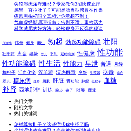
尖锐湿疣瘙痒难忍？专家教你3招快速止痒
感冒一直拉肚子？可能是肠胃型感冒在作祟
痛风黑枸杞吗？真相让你意想不到！
气血虚经期调理指南：告别不适，重拾活力
科学减肥的好方法：轻松瘦身不反弹的秘诀
勃起
壮阳
勃起功能障碍
伟哥
健身
养生
代谢率
性功能
性健康
声音
姿势
平时
壮阳药
延时喷剂
婴儿
性生活
性功能障碍
性能力
早泄
普通
月经
病毒
淫羊藿
清热解毒
枸杞子
活血化瘀
烹饪
生殖器
癌症
血糖
糖尿病
肝脏
肾功能
睾丸
肌肤
肿瘤
菟丝子
红枣
补肾
西地那非
训练
阳痿
镜子
鹿茸
跑步
热门文章
随机文章
热门关键词
怎样算拉肚子？这些症状你中招了吗
尖锐湿疣瘙痒难忍？专家教你3招快速止痒