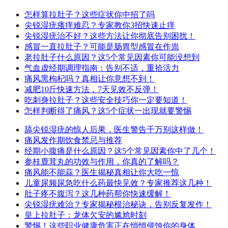
怎样算拉肚子？这些症状你中招了吗
尖锐湿疣瘙痒难忍？专家教你3招快速止痒
尖锐湿疣治不好？这些方法让你彻底告别困扰！
感冒一直拉肚子？可能是肠胃型感冒在作祟
老拉肚子什么原因？这5个常见因素你可能没想到
气血虚经期调理指南：告别不适，重拾活力
痛风黑枸杞吗？真相让你意想不到！
减肥10斤快速方法，7天见效不反弹！
吃刺身拉肚子？这些安全技巧你一定要知道！
怎样判断得了痛风？这5个症状一出现就要警惕
舔尖锐湿疣的惊人后果，医生警告千万别这样做！
痛风发作期饮食禁忌与推荐
经期小腹痛是什么原因？这5个常见因素你中了几个！
参桂鹿茸丸的功效与作用，你真的了解吗？
痛风能不能蒜？医生揭秘真相让你大吃一惊
儿童尿频尿急吃什么药最快见效？专家推荐这几种！
肚子疼不腹泻？这几种药帮你快速缓解！
尖锐湿疣难治？专家揭秘根治秘诀，告别反复发作！
皇上拉肚子：龙体欠安的尴尬时刻
警惕！这些职业健康危害正在悄悄侵蚀你的身体