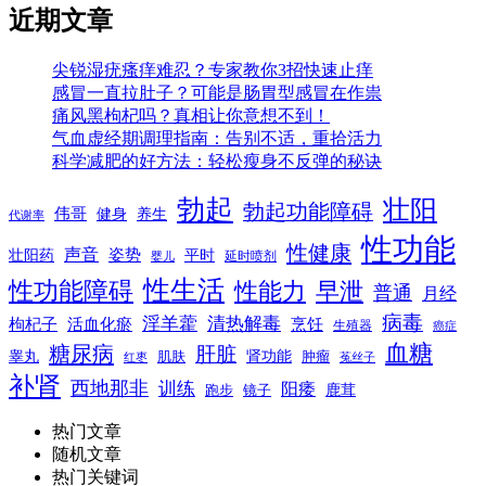
近期文章
尖锐湿疣瘙痒难忍？专家教你3招快速止痒
感冒一直拉肚子？可能是肠胃型感冒在作祟
痛风黑枸杞吗？真相让你意想不到！
气血虚经期调理指南：告别不适，重拾活力
科学减肥的好方法：轻松瘦身不反弹的秘诀
勃起
壮阳
勃起功能障碍
伟哥
健身
养生
代谢率
性功能
性健康
声音
姿势
平时
壮阳药
延时喷剂
婴儿
性生活
性功能障碍
性能力
早泄
普通
月经
病毒
淫羊藿
清热解毒
枸杞子
活血化瘀
烹饪
生殖器
癌症
血糖
糖尿病
肝脏
肾功能
睾丸
肌肤
肿瘤
菟丝子
红枣
补肾
西地那非
训练
阳痿
镜子
鹿茸
跑步
热门文章
随机文章
热门关键词