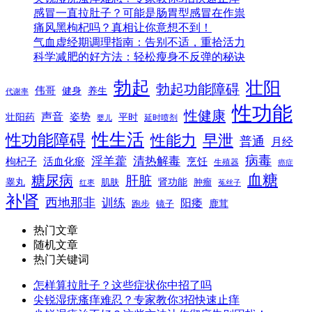
感冒一直拉肚子？可能是肠胃型感冒在作祟
痛风黑枸杞吗？真相让你意想不到！
气血虚经期调理指南：告别不适，重拾活力
科学减肥的好方法：轻松瘦身不反弹的秘诀
勃起
壮阳
勃起功能障碍
伟哥
健身
养生
代谢率
性功能
性健康
声音
姿势
平时
壮阳药
延时喷剂
婴儿
性生活
性功能障碍
性能力
早泄
普通
月经
病毒
淫羊藿
清热解毒
枸杞子
活血化瘀
烹饪
生殖器
癌症
血糖
糖尿病
肝脏
肾功能
睾丸
肌肤
肿瘤
菟丝子
红枣
补肾
西地那非
训练
阳痿
镜子
鹿茸
跑步
热门文章
随机文章
热门关键词
怎样算拉肚子？这些症状你中招了吗
尖锐湿疣瘙痒难忍？专家教你3招快速止痒