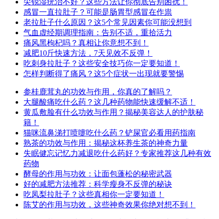
尖锐湿疣治不好？这些方法让你彻底告别困扰！
感冒一直拉肚子？可能是肠胃型感冒在作祟
老拉肚子什么原因？这5个常见因素你可能没想到
气血虚经期调理指南：告别不适，重拾活力
痛风黑枸杞吗？真相让你意想不到！
减肥10斤快速方法，7天见效不反弹！
吃刺身拉肚子？这些安全技巧你一定要知道！
怎样判断得了痛风？这5个症状一出现就要警惕
参桂鹿茸丸的功效与作用，你真的了解吗？
大腿酸痛吃什么药？这几种药物能快速缓解不适！
黄瓜敷脸有什么功效与作用？揭秘美容达人的护肤秘
籍！
猫咪流鼻涕打喷嚏吃什么药？铲屎官必看用药指南
熟茶的功效与作用：揭秘这杯养生茶的神奇力量
失眠健忘记忆力减退吃什么药好？专家推荐这几种有效
药物
酵母的作用与功效：让面包蓬松的秘密武器
好的减肥方法推荐：科学瘦身不反弹的秘诀
吃凤梨拉肚子？这些真相你一定要知道！
陈艾的作用与功效，这些神奇效果你绝对想不到！