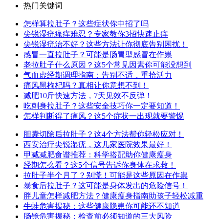
热门关键词
怎样算拉肚子？这些症状你中招了吗
尖锐湿疣瘙痒难忍？专家教你3招快速止痒
尖锐湿疣治不好？这些方法让你彻底告别困扰！
感冒一直拉肚子？可能是肠胃型感冒在作祟
老拉肚子什么原因？这5个常见因素你可能没想到
气血虚经期调理指南：告别不适，重拾活力
痛风黑枸杞吗？真相让你意想不到！
减肥10斤快速方法，7天见效不反弹！
吃刺身拉肚子？这些安全技巧你一定要知道！
怎样判断得了痛风？这5个症状一出现就要警惕
胆囊切除后拉肚子？这4个方法帮你轻松应对！
西安治疗尖锐湿疣，这几家医院效果最好！
甲减减肥食谱推荐：科学搭配助你健康瘦身
经期怎么看？这5个信号告诉你身体在求救！
拉肚子半个月了？别慌！可能是这些原因在作祟
暴食后拉肚子？这可能是身体发出的危险信号！
胖儿童怎样减肥方法？健康瘦身指南助孩子轻松减重
牛蛙危害揭秘：这些健康隐患你可能还不知道
肠镜危害揭秘：检查前必须知道的三大风险