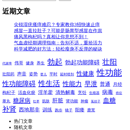
近期文章
尖锐湿疣瘙痒难忍？专家教你3招快速止痒
感冒一直拉肚子？可能是肠胃型感冒在作祟
痛风黑枸杞吗？真相让你意想不到！
气血虚经期调理指南：告别不适，重拾活力
科学减肥的好方法：轻松瘦身不反弹的秘诀
勃起
壮阳
勃起功能障碍
伟哥
健身
养生
代谢率
性功能
性健康
声音
姿势
平时
壮阳药
延时喷剂
婴儿
性生活
性功能障碍
性能力
早泄
普通
月经
病毒
淫羊藿
清热解毒
枸杞子
活血化瘀
烹饪
生殖器
癌症
血糖
糖尿病
肝脏
肾功能
睾丸
肌肤
肿瘤
菟丝子
红枣
补肾
西地那非
训练
阳痿
镜子
鹿茸
跑步
热门文章
随机文章