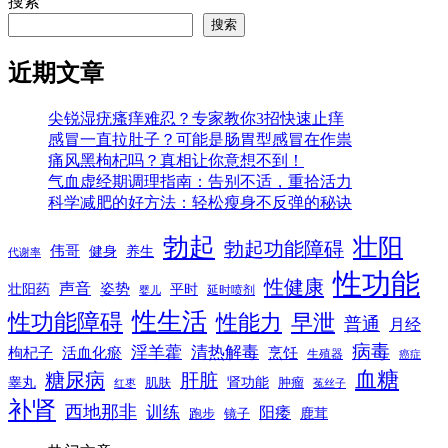
搜索
搜索
近期文章
尖锐湿疣瘙痒难忍？专家教你3招快速止痒
感冒一直拉肚子？可能是肠胃型感冒在作祟
痛风黑枸杞吗？真相让你意想不到！
气血虚经期调理指南：告别不适，重拾活力
科学减肥的好方法：轻松瘦身不反弹的秘诀
勃起
壮阳
勃起功能障碍
伟哥
健身
养生
代谢率
性功能
性健康
声音
姿势
平时
壮阳药
延时喷剂
婴儿
性生活
性功能障碍
性能力
早泄
普通
月经
病毒
淫羊藿
清热解毒
枸杞子
活血化瘀
烹饪
生殖器
癌症
血糖
糖尿病
肝脏
肾功能
睾丸
肌肤
肿瘤
菟丝子
红枣
补肾
西地那非
训练
阳痿
镜子
鹿茸
跑步