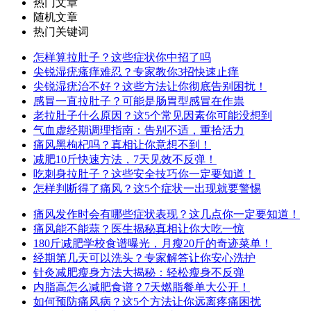
热门文章
随机文章
热门关键词
怎样算拉肚子？这些症状你中招了吗
尖锐湿疣瘙痒难忍？专家教你3招快速止痒
尖锐湿疣治不好？这些方法让你彻底告别困扰！
感冒一直拉肚子？可能是肠胃型感冒在作祟
老拉肚子什么原因？这5个常见因素你可能没想到
气血虚经期调理指南：告别不适，重拾活力
痛风黑枸杞吗？真相让你意想不到！
减肥10斤快速方法，7天见效不反弹！
吃刺身拉肚子？这些安全技巧你一定要知道！
怎样判断得了痛风？这5个症状一出现就要警惕
痛风发作时会有哪些症状表现？这几点你一定要知道！
痛风能不能蒜？医生揭秘真相让你大吃一惊
180斤减肥学校食谱曝光，月瘦20斤的奇迹菜单！
经期第几天可以洗头？专家解答让你安心洗护
针灸减肥瘦身方法大揭秘：轻松瘦身不反弹
内脂高怎么减肥食谱？7天燃脂餐单大公开！
如何预防痛风病？这5个方法让你远离疼痛困扰