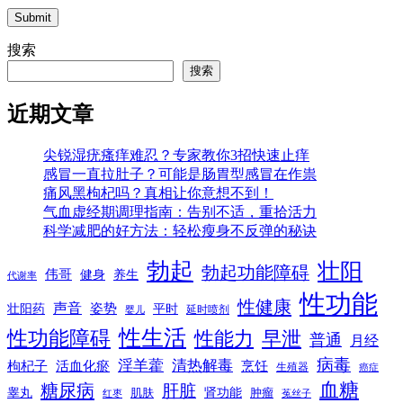
Submit
搜索
搜索
近期文章
尖锐湿疣瘙痒难忍？专家教你3招快速止痒
感冒一直拉肚子？可能是肠胃型感冒在作祟
痛风黑枸杞吗？真相让你意想不到！
气血虚经期调理指南：告别不适，重拾活力
科学减肥的好方法：轻松瘦身不反弹的秘诀
勃起
壮阳
勃起功能障碍
伟哥
健身
养生
代谢率
性功能
性健康
声音
姿势
平时
壮阳药
延时喷剂
婴儿
性生活
性功能障碍
性能力
早泄
普通
月经
病毒
淫羊藿
清热解毒
枸杞子
活血化瘀
烹饪
生殖器
癌症
血糖
糖尿病
肝脏
肾功能
睾丸
肌肤
肿瘤
菟丝子
红枣