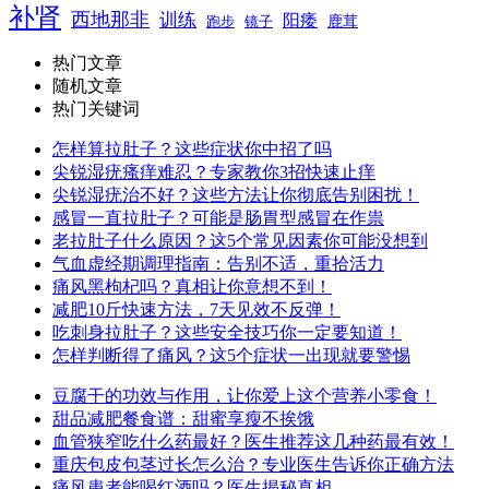
补肾
西地那非
训练
阳痿
镜子
鹿茸
跑步
热门文章
随机文章
热门关键词
怎样算拉肚子？这些症状你中招了吗
尖锐湿疣瘙痒难忍？专家教你3招快速止痒
尖锐湿疣治不好？这些方法让你彻底告别困扰！
感冒一直拉肚子？可能是肠胃型感冒在作祟
老拉肚子什么原因？这5个常见因素你可能没想到
气血虚经期调理指南：告别不适，重拾活力
痛风黑枸杞吗？真相让你意想不到！
减肥10斤快速方法，7天见效不反弹！
吃刺身拉肚子？这些安全技巧你一定要知道！
怎样判断得了痛风？这5个症状一出现就要警惕
豆腐干的功效与作用，让你爱上这个营养小零食！
甜品减肥餐食谱：甜蜜享瘦不挨饿
血管狭窄吃什么药最好？医生推荐这几种药最有效！
重庆包皮包茎过长怎么治？专业医生告诉你正确方法
痛风患者能喝红酒吗？医生揭秘真相