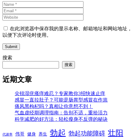
在此浏览器中保存我的显示名称、邮箱地址和网站地址，
以便下次评论时使用。
Submit
搜索
搜索
近期文章
尖锐湿疣瘙痒难忍？专家教你3招快速止痒
感冒一直拉肚子？可能是肠胃型感冒在作祟
痛风黑枸杞吗？真相让你意想不到！
气血虚经期调理指南：告别不适，重拾活力
科学减肥的好方法：轻松瘦身不反弹的秘诀
勃起
壮阳
勃起功能障碍
伟哥
健身
养生
代谢率