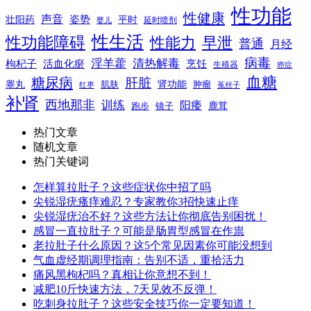
性功能
性健康
声音
姿势
平时
壮阳药
延时喷剂
婴儿
性生活
性功能障碍
性能力
早泄
普通
月经
病毒
淫羊藿
清热解毒
枸杞子
活血化瘀
烹饪
生殖器
癌症
血糖
糖尿病
肝脏
肾功能
睾丸
肌肤
肿瘤
菟丝子
红枣
补肾
西地那非
训练
阳痿
镜子
鹿茸
跑步
热门文章
随机文章
热门关键词
怎样算拉肚子？这些症状你中招了吗
尖锐湿疣瘙痒难忍？专家教你3招快速止痒
尖锐湿疣治不好？这些方法让你彻底告别困扰！
感冒一直拉肚子？可能是肠胃型感冒在作祟
老拉肚子什么原因？这5个常见因素你可能没想到
气血虚经期调理指南：告别不适，重拾活力
痛风黑枸杞吗？真相让你意想不到！
减肥10斤快速方法，7天见效不反弹！
吃刺身拉肚子？这些安全技巧你一定要知道！