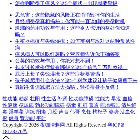
怎样判断得了痛风？这5个症状一出现就要警惕
思危害：这些隐藏的风险正在悄悄毁掉你的生活
月经期受孕真相揭秘：你可能一直误解的受孕时机
蟑螂的药用功效与作用：这些令人惊讶的益处你知道
吗？
生殖器疱疹与尖锐湿疣：如何辨别与应对这两种常见性
病
痛风病人可以吃红薯吗？营养师告诉你正确答案
公英的功效与作用，你绝对想不到！
包皮过长发炎症状有哪些？这5个信号千万别忽视！
屁股上长了尖锐湿疣？这些症状要警惕！
孩子减肥用什么方法？这5个科学建议让孩子健康瘦下来
舞蹈生集训减肥方法大揭秘，轻松瘦身不反弹！
性功能
勃起
壮阳
性生活
补肾
性功能障碍
性能力
早泄
血糖
性健康
糖尿病
勃起功能障碍
病毒
肝脏
普通
西地那非
清热解
毒
淫羊藿
训练
阳痿
月经
声音
伟哥
烹饪
枸杞子
姿势
活血化
瘀
健身
肾功能
平时
Copyright © 2026
夜咖情趣网
All Rights Reserved
粤ICP备
18128376号