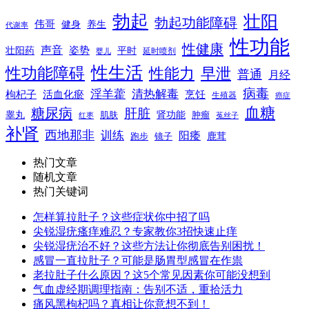
勃起
壮阳
勃起功能障碍
伟哥
健身
养生
代谢率
性功能
性健康
声音
姿势
平时
壮阳药
延时喷剂
婴儿
性生活
性功能障碍
性能力
早泄
普通
月经
病毒
淫羊藿
清热解毒
枸杞子
活血化瘀
烹饪
生殖器
癌症
血糖
糖尿病
肝脏
肾功能
睾丸
肌肤
肿瘤
菟丝子
红枣
补肾
西地那非
训练
阳痿
镜子
鹿茸
跑步
热门文章
随机文章
热门关键词
怎样算拉肚子？这些症状你中招了吗
尖锐湿疣瘙痒难忍？专家教你3招快速止痒
尖锐湿疣治不好？这些方法让你彻底告别困扰！
感冒一直拉肚子？可能是肠胃型感冒在作祟
老拉肚子什么原因？这5个常见因素你可能没想到
气血虚经期调理指南：告别不适，重拾活力
痛风黑枸杞吗？真相让你意想不到！