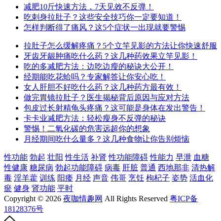
减肥10斤快速方法，7天见效不反弹！
吃刺身拉肚子？这些安全技巧你一定要知道！
怎样判断得了痛风？这5个症状一出现就要警惕
拉肚子怎么缓解疼痛？5个立竿见影的方法让你快速舒服
牙齿牙龈肿痛吃什么药？这几种药效果立竿见影！
吃的多减肥方法：边吃边瘦的秘诀大公开！
经期能吃花蛤吗？专家解答让你安心吃！
女人肝胆不好吃什么药？这几种药方最有效！
做完胃镜拉肚子？医生揭秘背后原因与应对方法
包皮过长射精龟头疼痛？这可能是身体在发出警告！
卡卡业减肥方法：轻松瘦身不反弹的秘诀
警惕！二氧化碳的危害远超你的想象
月经期间吃什么量多？这几种食物让你告别烦恼
性功能
勃起
壮阳
性生活
补肾
性功能障碍
性能力
早泄
血糖
性健康
糖尿病
勃起功能障碍
病毒
肝脏
普通
西地那非
清热解
毒
淫羊藿
训练
阳痿
月经
声音
伟哥
烹饪
枸杞子
姿势
活血化
瘀
健身
肾功能
平时
Copyright © 2026
夜咖情趣网
All Rights Reserved
粤ICP备
18128376号