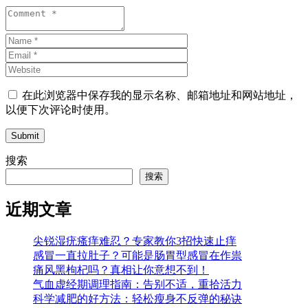
在此浏览器中保存我的显示名称、邮箱地址和网站地址，
以便下次评论时使用。
Submit
搜索
搜索
近期文章
尖锐湿疣瘙痒难忍？专家教你3招快速止痒
感冒一直拉肚子？可能是肠胃型感冒在作祟
痛风黑枸杞吗？真相让你意想不到！
气血虚经期调理指南：告别不适，重拾活力
科学减肥的好方法：轻松瘦身不反弹的秘诀