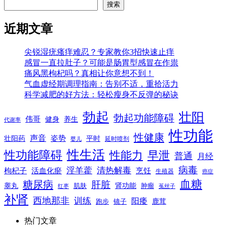
搜索
近期文章
尖锐湿疣瘙痒难忍？专家教你3招快速止痒
感冒一直拉肚子？可能是肠胃型感冒在作祟
痛风黑枸杞吗？真相让你意想不到！
气血虚经期调理指南：告别不适，重拾活力
科学减肥的好方法：轻松瘦身不反弹的秘诀
勃起
壮阳
勃起功能障碍
伟哥
健身
养生
代谢率
性功能
性健康
声音
姿势
平时
壮阳药
延时喷剂
婴儿
性生活
性功能障碍
性能力
早泄
普通
月经
病毒
淫羊藿
清热解毒
枸杞子
活血化瘀
烹饪
生殖器
癌症
血糖
糖尿病
肝脏
肾功能
睾丸
肌肤
肿瘤
菟丝子
红枣
补肾
西地那非
训练
阳痿
镜子
鹿茸
跑步
热门文章