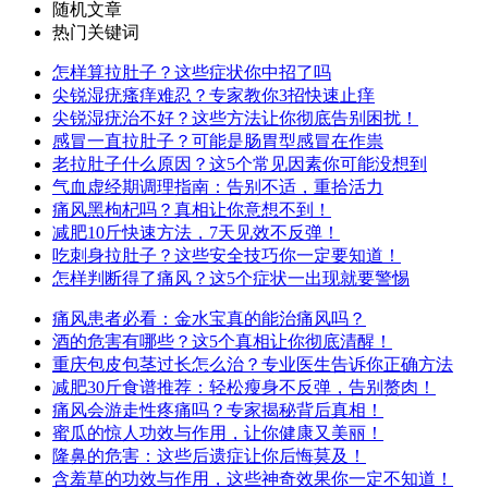
随机文章
热门关键词
怎样算拉肚子？这些症状你中招了吗
尖锐湿疣瘙痒难忍？专家教你3招快速止痒
尖锐湿疣治不好？这些方法让你彻底告别困扰！
感冒一直拉肚子？可能是肠胃型感冒在作祟
老拉肚子什么原因？这5个常见因素你可能没想到
气血虚经期调理指南：告别不适，重拾活力
痛风黑枸杞吗？真相让你意想不到！
减肥10斤快速方法，7天见效不反弹！
吃刺身拉肚子？这些安全技巧你一定要知道！
怎样判断得了痛风？这5个症状一出现就要警惕
痛风患者必看：金水宝真的能治痛风吗？
酒的危害有哪些？这5个真相让你彻底清醒！
重庆包皮包茎过长怎么治？专业医生告诉你正确方法
减肥30斤食谱推荐：轻松瘦身不反弹，告别赘肉！
痛风会游走性疼痛吗？专家揭秘背后真相！
蜜瓜的惊人功效与作用，让你健康又美丽！
隆鼻的危害：这些后遗症让你后悔莫及！
含羞草的功效与作用，这些神奇效果你一定不知道！