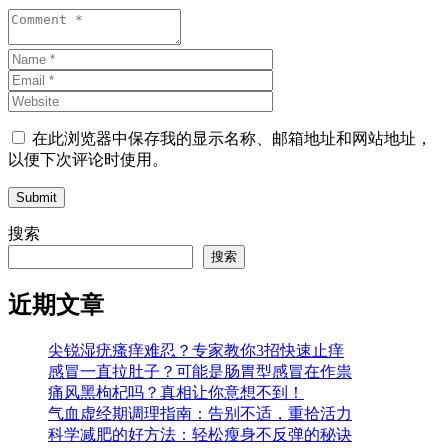
在此浏览器中保存我的显示名称、邮箱地址和网站地址，
以便下次评论时使用。
Submit
搜索
搜索
近期文章
尖锐湿疣瘙痒难忍？专家教你3招快速止痒
感冒一直拉肚子？可能是肠胃型感冒在作祟
痛风黑枸杞吗？真相让你意想不到！
气血虚经期调理指南：告别不适，重拾活力
科学减肥的好方法：轻松瘦身不反弹的秘诀