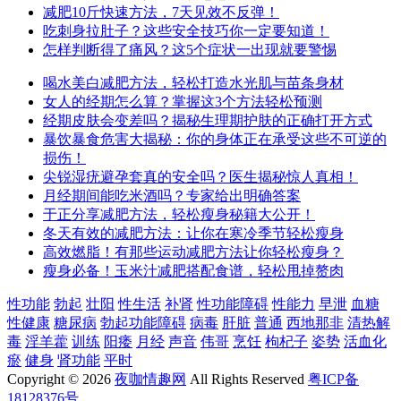
减肥10斤快速方法，7天见效不反弹！
吃刺身拉肚子？这些安全技巧你一定要知道！
怎样判断得了痛风？这5个症状一出现就要警惕
喝水美白减肥方法，轻松打造水光肌与苗条身材
女人的经期怎么算？掌握这3个方法轻松预测
经期皮肤会变差吗？揭秘生理期护肤的正确打开方式
暴饮暴食危害大揭秘：你的身体正在承受这些不可逆的
损伤！
尖锐湿疣避孕套真的安全吗？医生揭秘惊人真相！
月经期间能吃米酒吗？专家给出明确答案
于正分享减肥方法，轻松瘦身秘籍大公开！
冬天有效的减肥方法：让你在寒冷季节轻松瘦身
高效燃脂！有那些运动减肥方法让你轻松瘦身？
瘦身必备！玉米汁减肥搭配食谱，轻松甩掉赘肉
性功能
勃起
壮阳
性生活
补肾
性功能障碍
性能力
早泄
血糖
性健康
糖尿病
勃起功能障碍
病毒
肝脏
普通
西地那非
清热解
毒
淫羊藿
训练
阳痿
月经
声音
伟哥
烹饪
枸杞子
姿势
活血化
瘀
健身
肾功能
平时
Copyright © 2026
夜咖情趣网
All Rights Reserved
粤ICP备
18128376号