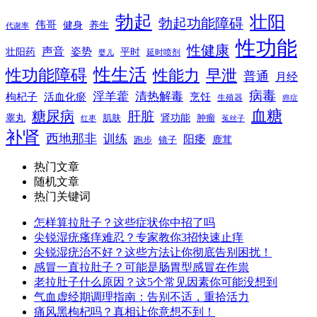
勃起
壮阳
勃起功能障碍
伟哥
健身
养生
代谢率
性功能
性健康
声音
姿势
平时
壮阳药
延时喷剂
婴儿
性生活
性功能障碍
性能力
早泄
普通
月经
病毒
淫羊藿
清热解毒
枸杞子
活血化瘀
烹饪
生殖器
癌症
血糖
糖尿病
肝脏
肾功能
睾丸
肌肤
肿瘤
菟丝子
红枣
补肾
西地那非
训练
阳痿
镜子
鹿茸
跑步
热门文章
随机文章
热门关键词
怎样算拉肚子？这些症状你中招了吗
尖锐湿疣瘙痒难忍？专家教你3招快速止痒
尖锐湿疣治不好？这些方法让你彻底告别困扰！
感冒一直拉肚子？可能是肠胃型感冒在作祟
老拉肚子什么原因？这5个常见因素你可能没想到
气血虚经期调理指南：告别不适，重拾活力
痛风黑枸杞吗？真相让你意想不到！