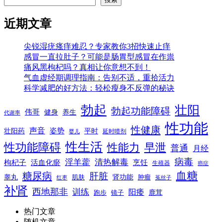
近期文章
尖锐湿疣瘙痒难忍？专家教你3招快速止痒
感冒一直拉肚子？可能是肠胃型感冒在作祟
痛风黑枸杞吗？真相让你意想不到！
气血虚经期调理指南：告别不适，重拾活力
科学减肥的好方法：轻松瘦身不反弹的秘诀
勃起
壮阳
勃起功能障碍
伟哥
健身
养生
代谢率
性功能
性健康
声音
姿势
平时
壮阳药
延时喷剂
婴儿
性生活
性功能障碍
性能力
早泄
普通
月经
病毒
淫羊藿
清热解毒
枸杞子
活血化瘀
烹饪
生殖器
癌症
血糖
糖尿病
肝脏
肾功能
睾丸
肌肤
肿瘤
菟丝子
红枣
补肾
西地那非
训练
阳痿
镜子
鹿茸
跑步
热门文章
随机文章