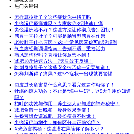
热门关键词
怎样算拉肚子？这些症状你中招了吗
尖锐湿疣瘙痒难忍？专家教你3招快速止痒
尖锐湿疣治不好？这些方法让你彻底告别困扰！
感冒一直拉肚子？可能是肠胃型感冒在作祟
老拉肚子什么原因？这5个常见因素你可能没想到
气血虚经期调理指南：告别不适，重拾活力
痛风黑枸杞吗？真相让你意想不到！
减肥10斤快速方法，7天见效不反弹！
吃刺身拉肚子？这些安全技巧你一定要知道！
怎样判断得了痛风？这5个症状一出现就要警惕
包皮过长危害是什么意思？看完这篇你就懂了！
牡蛎的惊人功效：不止是“海中牛奶”，这5大作用你知道
吗？
柏叶的功效与作用，养生达人都知道的神奇秘密！
减肥食谱一日晚餐，瘦身效果翻倍！
午餐带饭食谱减肥，轻松瘦身不挨饿！
尖锐湿疣与增生：如何区分与正确治疗？
X光危害揭秘：这些潜在风险你了解多少？