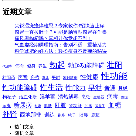
近期文章
尖锐湿疣瘙痒难忍？专家教你3招快速止痒
感冒一直拉肚子？可能是肠胃型感冒在作祟
痛风黑枸杞吗？真相让你意想不到！
气血虚经期调理指南：告别不适，重拾活力
科学减肥的好方法：轻松瘦身不反弹的秘诀
勃起
壮阳
勃起功能障碍
伟哥
健身
养生
代谢率
性功能
性健康
声音
姿势
平时
壮阳药
延时喷剂
婴儿
性生活
性功能障碍
性能力
早泄
普通
月经
病毒
淫羊藿
清热解毒
枸杞子
活血化瘀
烹饪
生殖器
癌症
血糖
糖尿病
肝脏
肾功能
睾丸
肌肤
肿瘤
菟丝子
红枣
补肾
西地那非
训练
阳痿
镜子
鹿茸
跑步
热门文章
随机文章