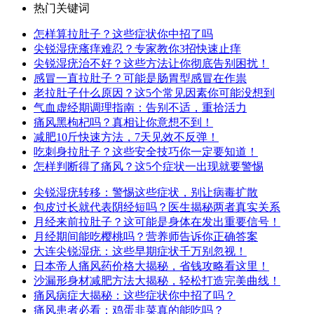
热门关键词
怎样算拉肚子？这些症状你中招了吗
尖锐湿疣瘙痒难忍？专家教你3招快速止痒
尖锐湿疣治不好？这些方法让你彻底告别困扰！
感冒一直拉肚子？可能是肠胃型感冒在作祟
老拉肚子什么原因？这5个常见因素你可能没想到
气血虚经期调理指南：告别不适，重拾活力
痛风黑枸杞吗？真相让你意想不到！
减肥10斤快速方法，7天见效不反弹！
吃刺身拉肚子？这些安全技巧你一定要知道！
怎样判断得了痛风？这5个症状一出现就要警惕
尖锐湿疣转移：警惕这些症状，别让病毒扩散
包皮过长就代表阴经短吗？医生揭秘两者真实关系
月经来前拉肚子？这可能是身体在发出重要信号！
月经期间能吃樱桃吗？营养师告诉你正确答案
大连尖锐湿疣：这些早期症状千万别忽视！
日本帝人痛风药价格大揭秘，省钱攻略看这里！
沙漏形身材减肥方法大揭秘，轻松打造完美曲线！
痛风病症大揭秘：这些症状你中招了吗？
痛风患者必看：鸡蛋韭菜真的能吃吗？