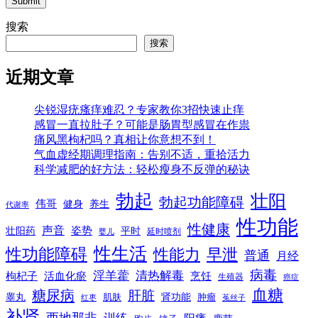
Submit
搜索
搜索
近期文章
尖锐湿疣瘙痒难忍？专家教你3招快速止痒
感冒一直拉肚子？可能是肠胃型感冒在作祟
痛风黑枸杞吗？真相让你意想不到！
气血虚经期调理指南：告别不适，重拾活力
科学减肥的好方法：轻松瘦身不反弹的秘诀
勃起
壮阳
勃起功能障碍
伟哥
健身
养生
代谢率
性功能
性健康
声音
姿势
平时
壮阳药
延时喷剂
婴儿
性生活
性功能障碍
性能力
早泄
普通
月经
病毒
淫羊藿
清热解毒
枸杞子
活血化瘀
烹饪
生殖器
癌症
血糖
糖尿病
肝脏
肾功能
睾丸
肌肤
肿瘤
菟丝子
红枣
补肾