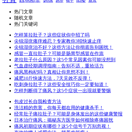
西地那非
训练
阳痿
镜子
鹿茸
跑步
热门文章
随机文章
热门关键词
怎样算拉肚子？这些症状你中招了吗
尖锐湿疣瘙痒难忍？专家教你3招快速止痒
尖锐湿疣治不好？这些方法让你彻底告别困扰！
感冒一直拉肚子？可能是肠胃型感冒在作祟
老拉肚子什么原因？这5个常见因素你可能没想到
气血虚经期调理指南：告别不适，重拾活力
痛风黑枸杞吗？真相让你意想不到！
减肥10斤快速方法，7天见效不反弹！
吃刺身拉肚子？这些安全技巧你一定要知道！
怎样判断得了痛风？这5个症状一出现就要警惕
包皮过长自我检查方法
洗洁精的危害，你每天都在用的健康杀手！
经常肚子痛拉肚子？可能是身体发出的这些健康警报
日本治疗痛风：揭秘东方医学如何根除疼痛困扰
痛风初期症状有哪些？这5个信号千万别忽视！