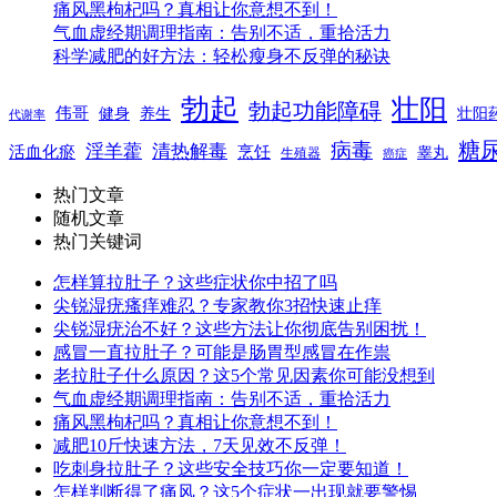
痛风黑枸杞吗？真相让你意想不到！
气血虚经期调理指南：告别不适，重拾活力
科学减肥的好方法：轻松瘦身不反弹的秘诀
勃起
壮阳
勃起功能障碍
伟哥
健身
养生
壮阳
代谢率
糖
病毒
淫羊藿
清热解毒
活血化瘀
烹饪
睾丸
生殖器
癌症
热门文章
随机文章
热门关键词
怎样算拉肚子？这些症状你中招了吗
尖锐湿疣瘙痒难忍？专家教你3招快速止痒
尖锐湿疣治不好？这些方法让你彻底告别困扰！
感冒一直拉肚子？可能是肠胃型感冒在作祟
老拉肚子什么原因？这5个常见因素你可能没想到
气血虚经期调理指南：告别不适，重拾活力
痛风黑枸杞吗？真相让你意想不到！
减肥10斤快速方法，7天见效不反弹！
吃刺身拉肚子？这些安全技巧你一定要知道！
怎样判断得了痛风？这5个症状一出现就要警惕