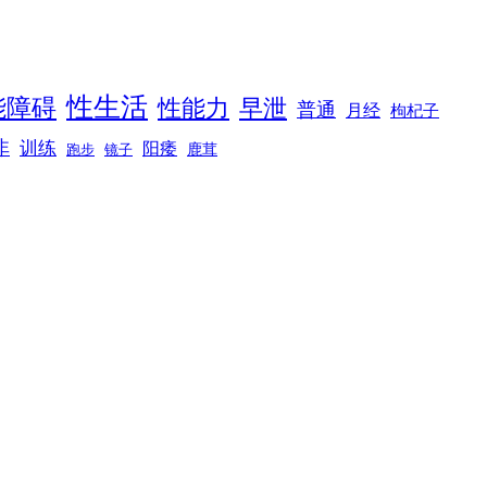
性生活
能障碍
性能力
早泄
普通
月经
枸杞子
非
训练
阳痿
镜子
鹿茸
跑步