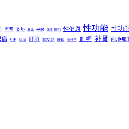
性功能
性功
性健康
声音
姿势
平时
药
延时喷剂
婴儿
补肾
血糖
尿病
肝脏
西地那
肾功能
肌肤
肿瘤
菟丝子
红枣