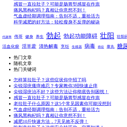
感冒一直拉肚子？可能是肠胃型感冒在作祟
痛风黑枸杞吗？真相让你意想不到！
气血虚经期调理指南：告别不适，重拾活力
科学减肥的好方法：轻松瘦身不反弹的秘诀
勃起
壮阳
勃起功能障碍
伟哥
健身
养生
壮阳
代谢率
糖
病毒
淫羊藿
清热解毒
活血化瘀
烹饪
睾丸
生殖器
癌症
热门文章
随机文章
热门关键词
怎样算拉肚子？这些症状你中招了吗
尖锐湿疣瘙痒难忍？专家教你3招快速止痒
尖锐湿疣治不好？这些方法让你彻底告别困扰！
感冒一直拉肚子？可能是肠胃型感冒在作祟
老拉肚子什么原因？这5个常见因素你可能没想到
气血虚经期调理指南：告别不适，重拾活力
痛风黑枸杞吗？真相让你意想不到！
减肥10斤快速方法，7天见效不反弹！