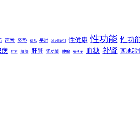
性功能
性功
性健康
声音
姿势
平时
药
延时喷剂
婴儿
补肾
血糖
尿病
肝脏
西地那
肾功能
肌肤
肿瘤
菟丝子
红枣