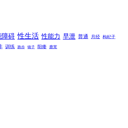
性生活
能障碍
性能力
早泄
普通
月经
枸杞子
非
训练
阳痿
镜子
鹿茸
跑步