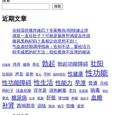
搜索
搜索
近期文章
尖锐湿疣瘙痒难忍？专家教你3招快速止痒
感冒一直拉肚子？可能是肠胃型感冒在作祟
痛风黑枸杞吗？真相让你意想不到！
气血虚经期调理指南：告别不适，重拾活力
科学减肥的好方法：轻松瘦身不反弹的秘诀
勃起
壮阳
勃起功能障碍
伟哥
健身
养生
代谢率
性功能
性健康
声音
姿势
平时
壮阳药
延时喷剂
婴儿
性生活
性功能障碍
性能力
早泄
普通
月经
病毒
淫羊藿
清热解毒
枸杞子
活血化瘀
烹饪
生殖器
癌症
血糖
糖尿病
肝脏
肾功能
睾丸
肌肤
肿瘤
菟丝子
红枣
补肾
西地那非
训练
阳痿
镜子
鹿茸
跑步