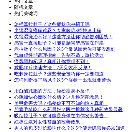
热门文章
随机文章
热门关键词
怎样算拉肚子？这些症状你中招了吗
尖锐湿疣瘙痒难忍？专家教你3招快速止痒
尖锐湿疣治不好？这些方法让你彻底告别困扰！
感冒一直拉肚子？可能是肠胃型感冒在作祟
老拉肚子什么原因？这5个常见因素你可能没想到
气血虚经期调理指南：告别不适，重拾活力
痛风黑枸杞吗？真相让你意想不到！
减肥10斤快速方法，7天见效不反弹！
吃刺身拉肚子？这些安全技巧你一定要知道！
怎样判断得了痛风？这5个症状一出现就要警惕
用白醋减肥的方法，轻松瘦身不反弹！
心跳加快心慌吃什么药？这几种药能救急！
美甲危害大吗？揭秘你不可不知的惊人真相！
胆囊毛糙吃什么药最好？医生推荐这几种药效果显著
吸烟拉肚子？这可能是身体在向你发出警告！
红枣豆浆对女性贫血的改善效果
男人的包皮过长影响什么？这5个健康隐患你必须知道