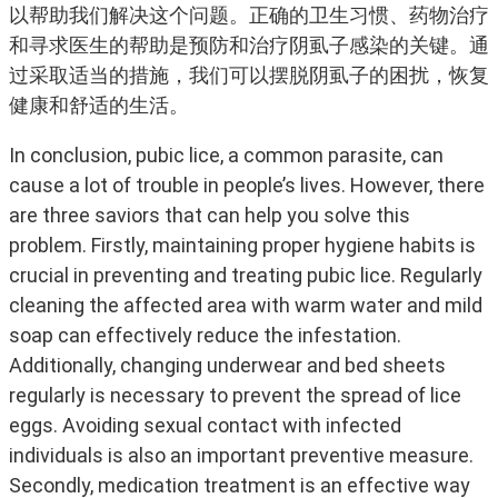
以帮助我们解决这个问题。正确的卫生习惯、药物治疗
和寻求医生的帮助是预防和治疗阴虱子感染的关键。通
过采取适当的措施，我们可以摆脱阴虱子的困扰，恢复
健康和舒适的生活。
In conclusion, pubic lice, a common parasite, can
cause a lot of trouble in people’s lives. However, there
are three saviors that can help you solve this
problem. Firstly, maintaining proper hygiene habits is
crucial in preventing and treating pubic lice. Regularly
cleaning the affected area with warm water and mild
soap can effectively reduce the infestation.
Additionally, changing underwear and bed sheets
regularly is necessary to prevent the spread of lice
eggs. Avoiding sexual contact with infected
individuals is also an important preventive measure.
Secondly, medication treatment is an effective way