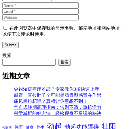
在此浏览器中保存我的显示名称、邮箱地址和网站地址，
以便下次评论时使用。
Submit
搜索
搜索
近期文章
尖锐湿疣瘙痒难忍？专家教你3招快速止痒
感冒一直拉肚子？可能是肠胃型感冒在作祟
痛风黑枸杞吗？真相让你意想不到！
气血虚经期调理指南：告别不适，重拾活力
科学减肥的好方法：轻松瘦身不反弹的秘诀
勃起
壮阳
勃起功能障碍
伟哥
健身
养生
代谢率