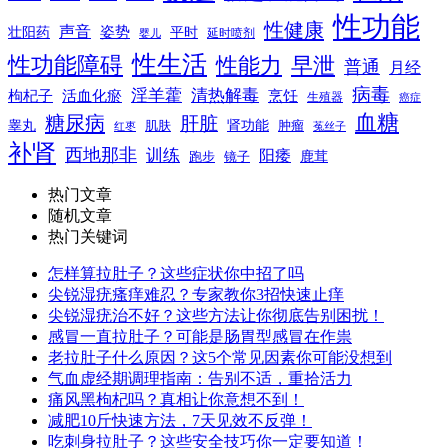
性功能
性健康
声音
姿势
平时
壮阳药
延时喷剂
婴儿
性生活
性功能障碍
性能力
早泄
普通
月经
病毒
淫羊藿
清热解毒
枸杞子
活血化瘀
烹饪
生殖器
癌症
血糖
糖尿病
肝脏
肾功能
睾丸
肌肤
肿瘤
菟丝子
红枣
补肾
西地那非
训练
阳痿
镜子
鹿茸
跑步
热门文章
随机文章
热门关键词
怎样算拉肚子？这些症状你中招了吗
尖锐湿疣瘙痒难忍？专家教你3招快速止痒
尖锐湿疣治不好？这些方法让你彻底告别困扰！
感冒一直拉肚子？可能是肠胃型感冒在作祟
老拉肚子什么原因？这5个常见因素你可能没想到
气血虚经期调理指南：告别不适，重拾活力
痛风黑枸杞吗？真相让你意想不到！
减肥10斤快速方法，7天见效不反弹！
吃刺身拉肚子？这些安全技巧你一定要知道！