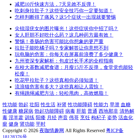
减肥10斤快速方法，7天见效不反弹！
吃刺身拉肚子？这些安全技巧你一定要知道！
怎样判断得了痛风？这5个症状一出现就要警惕
尖锐湿疣女的图片曝光！这些症状你中招了吗？
女人肝胆不好吃什么药？这几种药方最有效！
警惕！香肠的危害可能比你想象的更严重
拉肚子能吃橘子吗？专家解答让你意想不到
玩电脑的危害：你每天在屏幕前浪费了多少健康？
九州资深专家解析：包皮过长手术的全程指南
在校大基数减肥食谱：月瘦15斤不反弹，食堂党也能轻
松瘦！
吃花甲拉肚子？这些真相你必须知道！
流浪猫危害有多大？这些真相让人震惊！
有绳跳绳减肥方法：轻松甩肉，高效燃脂！
性功能
勃起
壮阳
性生活
补肾
性功能障碍
性能力
早泄
血糖
性健康
糖尿病
勃起功能障碍
病毒
肝脏
普通
西地那非
清热解
毒
淫羊藿
训练
阳痿
月经
声音
伟哥
烹饪
枸杞子
姿势
活血化
瘀
健身
肾功能
平时
Copyright © 2026
夜咖情趣网
All Rights Reserved
粤ICP备
18128376号