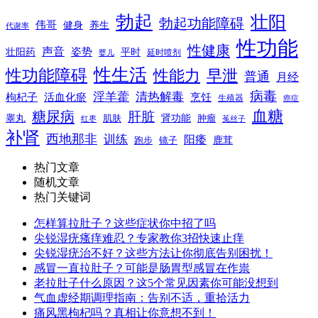
勃起
壮阳
勃起功能障碍
伟哥
健身
养生
代谢率
性功能
性健康
声音
姿势
平时
壮阳药
延时喷剂
婴儿
性生活
性功能障碍
性能力
早泄
普通
月经
病毒
淫羊藿
清热解毒
枸杞子
活血化瘀
烹饪
生殖器
癌症
血糖
糖尿病
肝脏
肾功能
睾丸
肌肤
肿瘤
菟丝子
红枣
补肾
西地那非
训练
阳痿
镜子
鹿茸
跑步
热门文章
随机文章
热门关键词
怎样算拉肚子？这些症状你中招了吗
尖锐湿疣瘙痒难忍？专家教你3招快速止痒
尖锐湿疣治不好？这些方法让你彻底告别困扰！
感冒一直拉肚子？可能是肠胃型感冒在作祟
老拉肚子什么原因？这5个常见因素你可能没想到
气血虚经期调理指南：告别不适，重拾活力
痛风黑枸杞吗？真相让你意想不到！