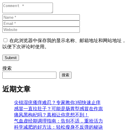
在此浏览器中保存我的显示名称、邮箱地址和网站地址，
以便下次评论时使用。
Submit
搜索
搜索
近期文章
尖锐湿疣瘙痒难忍？专家教你3招快速止痒
感冒一直拉肚子？可能是肠胃型感冒在作祟
痛风黑枸杞吗？真相让你意想不到！
气血虚经期调理指南：告别不适，重拾活力
科学减肥的好方法：轻松瘦身不反弹的秘诀