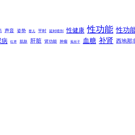
性功能
性功
性健康
声音
姿势
平时
药
延时喷剂
婴儿
补肾
血糖
尿病
肝脏
西地那
肾功能
肌肤
肿瘤
菟丝子
红枣