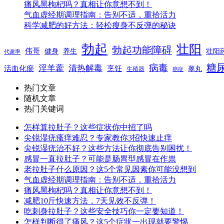
痛风黑枸杞吗？真相让你意想不到！
气血虚经期调理指南：告别不适，重拾活力
科学减肥的好方法：轻松瘦身不反弹的秘诀
勃起
壮阳
勃起功能障碍
伟哥
健身
养生
壮阳
代谢率
糖
病毒
淫羊藿
清热解毒
活血化瘀
烹饪
睾丸
生殖器
癌症
热门文章
随机文章
热门关键词
怎样算拉肚子？这些症状你中招了吗
尖锐湿疣瘙痒难忍？专家教你3招快速止痒
尖锐湿疣治不好？这些方法让你彻底告别困扰！
感冒一直拉肚子？可能是肠胃型感冒在作祟
老拉肚子什么原因？这5个常见因素你可能没想到
气血虚经期调理指南：告别不适，重拾活力
痛风黑枸杞吗？真相让你意想不到！
减肥10斤快速方法，7天见效不反弹！
吃刺身拉肚子？这些安全技巧你一定要知道！
怎样判断得了痛风？这5个症状一出现就要警惕