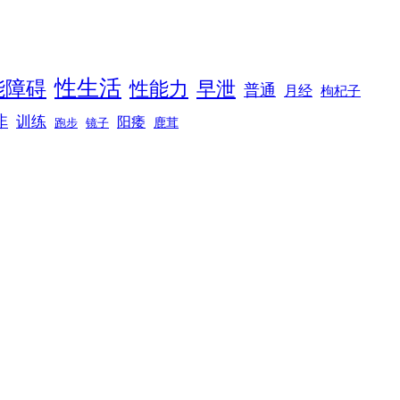
性生活
能障碍
性能力
早泄
普通
月经
枸杞子
非
训练
阳痿
镜子
鹿茸
跑步