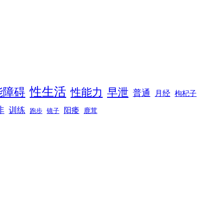
性生活
能障碍
性能力
早泄
普通
月经
枸杞子
非
训练
阳痿
镜子
鹿茸
跑步