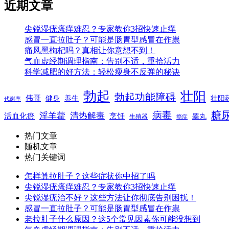
近期文章
尖锐湿疣瘙痒难忍？专家教你3招快速止痒
感冒一直拉肚子？可能是肠胃型感冒在作祟
痛风黑枸杞吗？真相让你意想不到！
气血虚经期调理指南：告别不适，重拾活力
科学减肥的好方法：轻松瘦身不反弹的秘诀
勃起
壮阳
勃起功能障碍
伟哥
健身
养生
壮阳
代谢率
糖
病毒
淫羊藿
清热解毒
活血化瘀
烹饪
睾丸
生殖器
癌症
热门文章
随机文章
热门关键词
怎样算拉肚子？这些症状你中招了吗
尖锐湿疣瘙痒难忍？专家教你3招快速止痒
尖锐湿疣治不好？这些方法让你彻底告别困扰！
感冒一直拉肚子？可能是肠胃型感冒在作祟
老拉肚子什么原因？这5个常见因素你可能没想到