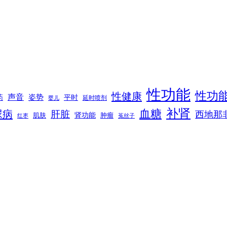
性功能
性功
性健康
声音
姿势
平时
药
延时喷剂
婴儿
补肾
血糖
尿病
肝脏
西地那
肾功能
肌肤
肿瘤
菟丝子
红枣