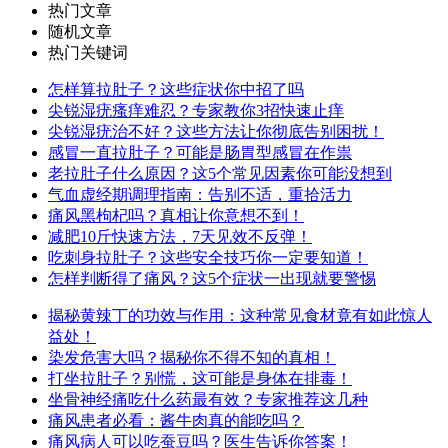
热门文章
随机文章
热门关键词
怎样算拉肚子？这些症状你中招了吗
尖锐湿疣瘙痒难忍？专家教你3招快速止痒
尖锐湿疣治不好？这些方法让你彻底告别困扰！
感冒一直拉肚子？可能是肠胃型感冒在作祟
老拉肚子什么原因？这5个常见因素你可能没想到
气血虚经期调理指南：告别不适，重拾活力
痛风黑枸杞吗？真相让你意想不到！
减肥10斤快速方法，7天见效不反弹！
吃刺身拉肚子？这些安全技巧你一定要知道！
怎样判断得了痛风？这5个症状一出现就要警惕
揭秘黄辣丁的功效与作用：这种常见食材竟有如此惊人
益处！
染发危害大吗？揭秘你不得不知的真相！
打坐拉肚子？别慌，这可能是身体在排毒！
坐骨神经痛吃什么药最有效？专家推荐这几种
痛风患者必看：酱牛肉真的能吃吗？
痛风病人可以吃蚕豆吗？医生告诉你答案！