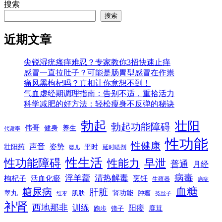
搜索
搜索
近期文章
尖锐湿疣瘙痒难忍？专家教你3招快速止痒
感冒一直拉肚子？可能是肠胃型感冒在作祟
痛风黑枸杞吗？真相让你意想不到！
气血虚经期调理指南：告别不适，重拾活力
科学减肥的好方法：轻松瘦身不反弹的秘诀
勃起
壮阳
勃起功能障碍
伟哥
健身
养生
代谢率
性功能
性健康
声音
姿势
平时
壮阳药
延时喷剂
婴儿
性生活
性功能障碍
性能力
早泄
普通
月经
病毒
淫羊藿
清热解毒
枸杞子
活血化瘀
烹饪
生殖器
癌症
血糖
糖尿病
肝脏
肾功能
睾丸
肌肤
肿瘤
菟丝子
红枣
补肾
西地那非
训练
阳痿
镜子
鹿茸
跑步