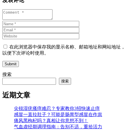
发表评论
在此浏览器中保存我的显示名称、邮箱地址和网站地址，
以便下次评论时使用。
Submit
搜索
搜索
近期文章
尖锐湿疣瘙痒难忍？专家教你3招快速止痒
感冒一直拉肚子？可能是肠胃型感冒在作祟
痛风黑枸杞吗？真相让你意想不到！
气血虚经期调理指南：告别不适，重拾活力