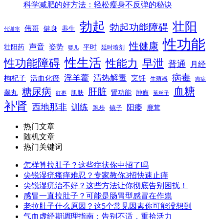
科学减肥的好方法：轻松瘦身不反弹的秘诀
勃起
壮阳
勃起功能障碍
伟哥
健身
养生
代谢率
性功能
性健康
声音
姿势
平时
壮阳药
延时喷剂
婴儿
性生活
性功能障碍
性能力
早泄
普通
月经
病毒
淫羊藿
清热解毒
枸杞子
活血化瘀
烹饪
生殖器
癌症
血糖
糖尿病
肝脏
肾功能
睾丸
肌肤
肿瘤
菟丝子
红枣
补肾
西地那非
训练
阳痿
镜子
鹿茸
跑步
热门文章
随机文章
热门关键词
怎样算拉肚子？这些症状你中招了吗
尖锐湿疣瘙痒难忍？专家教你3招快速止痒
尖锐湿疣治不好？这些方法让你彻底告别困扰！
感冒一直拉肚子？可能是肠胃型感冒在作祟
老拉肚子什么原因？这5个常见因素你可能没想到
气血虚经期调理指南：告别不适，重拾活力