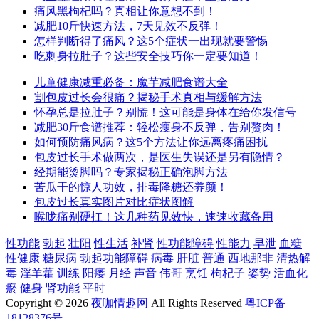
痛风黑枸杞吗？真相让你意想不到！
减肥10斤快速方法，7天见效不反弹！
怎样判断得了痛风？这5个症状一出现就要警惕
吃刺身拉肚子？这些安全技巧你一定要知道！
儿童健康减重必备：魔芋减肥食谱大全
割包皮过长会很痛？揭秘手术真相与缓解方法
怀孕总是拉肚子？别慌！这可能是身体在给你发信号
减肥30斤食谱推荐：轻松瘦身不反弹，告别赘肉！
如何预防痛风病？这5个方法让你远离疼痛困扰
包皮过长手术做两次，是医生失误还是另有隐情？
经期能烫脚吗？专家揭秘正确泡脚方法
苦瓜干的惊人功效，排毒降糖还养颜！
包皮过长真实图片对比症状图解
喉咙痛别硬扛！这几种药见效快，速速收藏备用
性功能
勃起
壮阳
性生活
补肾
性功能障碍
性能力
早泄
血糖
性健康
糖尿病
勃起功能障碍
病毒
肝脏
普通
西地那非
清热解
毒
淫羊藿
训练
阳痿
月经
声音
伟哥
烹饪
枸杞子
姿势
活血化
瘀
健身
肾功能
平时
Copyright © 2026
夜咖情趣网
All Rights Reserved
粤ICP备
18128376号