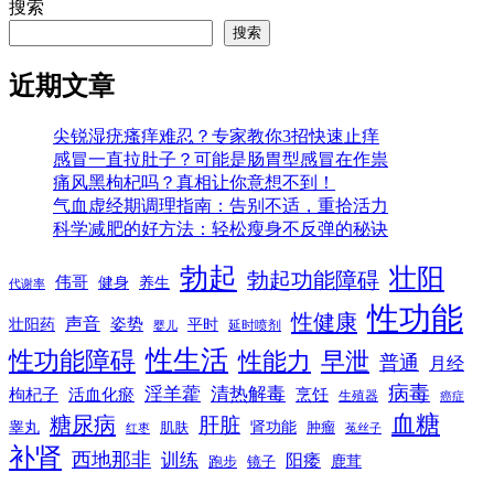
搜索
搜索
近期文章
尖锐湿疣瘙痒难忍？专家教你3招快速止痒
感冒一直拉肚子？可能是肠胃型感冒在作祟
痛风黑枸杞吗？真相让你意想不到！
气血虚经期调理指南：告别不适，重拾活力
科学减肥的好方法：轻松瘦身不反弹的秘诀
勃起
壮阳
勃起功能障碍
伟哥
健身
养生
代谢率
性功能
性健康
声音
姿势
平时
壮阳药
延时喷剂
婴儿
性生活
性功能障碍
性能力
早泄
普通
月经
病毒
淫羊藿
清热解毒
枸杞子
活血化瘀
烹饪
生殖器
癌症
血糖
糖尿病
肝脏
肾功能
睾丸
肌肤
肿瘤
菟丝子
红枣
补肾
西地那非
训练
阳痿
镜子
鹿茸
跑步