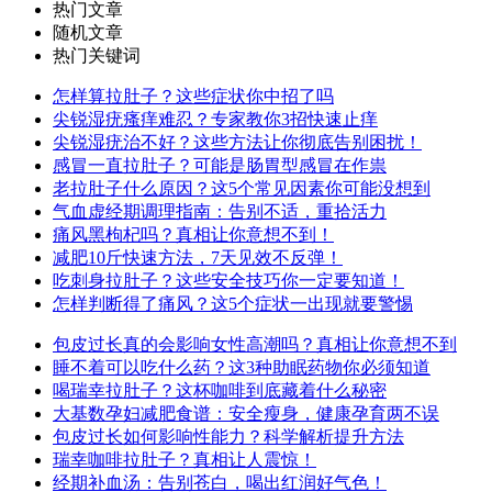
热门文章
随机文章
热门关键词
怎样算拉肚子？这些症状你中招了吗
尖锐湿疣瘙痒难忍？专家教你3招快速止痒
尖锐湿疣治不好？这些方法让你彻底告别困扰！
感冒一直拉肚子？可能是肠胃型感冒在作祟
老拉肚子什么原因？这5个常见因素你可能没想到
气血虚经期调理指南：告别不适，重拾活力
痛风黑枸杞吗？真相让你意想不到！
减肥10斤快速方法，7天见效不反弹！
吃刺身拉肚子？这些安全技巧你一定要知道！
怎样判断得了痛风？这5个症状一出现就要警惕
包皮过长真的会影响女性高潮吗？真相让你意想不到
睡不着可以吃什么药？这3种助眠药物你必须知道
喝瑞幸拉肚子？这杯咖啡到底藏着什么秘密
大基数孕妇减肥食谱：安全瘦身，健康孕育两不误
包皮过长如何影响性能力？科学解析提升方法
瑞幸咖啡拉肚子？真相让人震惊！
经期补血汤：告别苍白，喝出红润好气色！