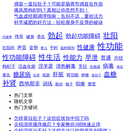
感冒一直拉肚子？可能是肠胃型感冒在作祟
痛风黑枸杞吗？真相让你意想不到！
气血虚经期调理指南：告别不适，重拾活力
科学减肥的好方法：轻松瘦身不反弹的秘诀
勃起
壮阳
勃起功能障碍
伟哥
健身
养生
代谢率
性功能
性健康
声音
姿势
平时
壮阳药
延时喷剂
婴儿
性生活
性功能障碍
性能力
早泄
普通
月经
病毒
淫羊藿
清热解毒
枸杞子
活血化瘀
烹饪
生殖器
癌症
血糖
糖尿病
肝脏
肾功能
睾丸
肌肤
肿瘤
菟丝子
红枣
补肾
西地那非
训练
阳痿
镜子
鹿茸
跑步
热门文章
随机文章
热门关键词
怎样算拉肚子？这些症状你中招了吗
尖锐湿疣瘙痒难忍？专家教你3招快速止痒
尖锐湿疣治不好？这些方法让你彻底告别困扰！