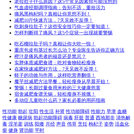
老拉肚子什么原因？这5个常见因素你可能没想到
气血虚经期调理指南：告别不适，重拾活力
痛风黑枸杞吗？真相让你意想不到！
减肥10斤快速方法，7天见效不反弹！
吃刺身拉肚子？这些安全技巧你一定要知道！
怎样判断得了痛风？这5个症状一出现就要警惕
吃石榴拉肚子吗？真相让你大吃一惊！
重庆包皮包茎过长怎么治？专业医生告诉你正确方法
橙汁是痛风患者的福音还是禁忌？
实胖体质减肥食谱：吃对食物轻松瘦身
在家快速减肥好方法，7天见效不反弹！
蛏子的功效与作用，这样吃营养翻倍！
魔芋丝减肥方法早餐，轻松瘦身从早晨开始！
警惕！长期过量食用米粉的三大健康危害
宿舍减肥食谱无锅，轻松瘦身不挨饿！
多动症儿童吃什么药？家长必看的用药指南
性功能
勃起
壮阳
性生活
补肾
性功能障碍
性能力
早泄
血糖
性健康
糖尿病
勃起功能障碍
病毒
肝脏
普通
西地那非
清热解
毒
淫羊藿
训练
阳痿
月经
声音
伟哥
烹饪
枸杞子
姿势
活血化
瘀
健身
肾功能
平时