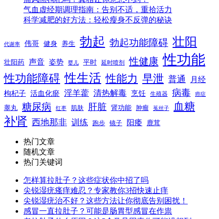
气血虚经期调理指南：告别不适，重拾活力
科学减肥的好方法：轻松瘦身不反弹的秘诀
勃起
壮阳
勃起功能障碍
伟哥
健身
养生
代谢率
性功能
性健康
声音
姿势
平时
壮阳药
延时喷剂
婴儿
性生活
性功能障碍
性能力
早泄
普通
月经
病毒
淫羊藿
清热解毒
枸杞子
活血化瘀
烹饪
生殖器
癌症
血糖
糖尿病
肝脏
肾功能
睾丸
肌肤
肿瘤
菟丝子
红枣
补肾
西地那非
训练
阳痿
镜子
鹿茸
跑步
热门文章
随机文章
热门关键词
怎样算拉肚子？这些症状你中招了吗
尖锐湿疣瘙痒难忍？专家教你3招快速止痒
尖锐湿疣治不好？这些方法让你彻底告别困扰！
感冒一直拉肚子？可能是肠胃型感冒在作祟