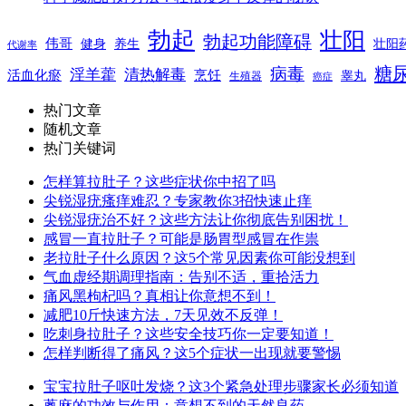
勃起
壮阳
勃起功能障碍
伟哥
健身
养生
壮阳
代谢率
糖
病毒
淫羊藿
清热解毒
活血化瘀
烹饪
睾丸
生殖器
癌症
热门文章
随机文章
热门关键词
怎样算拉肚子？这些症状你中招了吗
尖锐湿疣瘙痒难忍？专家教你3招快速止痒
尖锐湿疣治不好？这些方法让你彻底告别困扰！
感冒一直拉肚子？可能是肠胃型感冒在作祟
老拉肚子什么原因？这5个常见因素你可能没想到
气血虚经期调理指南：告别不适，重拾活力
痛风黑枸杞吗？真相让你意想不到！
减肥10斤快速方法，7天见效不反弹！
吃刺身拉肚子？这些安全技巧你一定要知道！
怎样判断得了痛风？这5个症状一出现就要警惕
宝宝拉肚子呕吐发烧？这3个紧急处理步骤家长必须知道
蓖麻的功效与作用：意想不到的天然良药