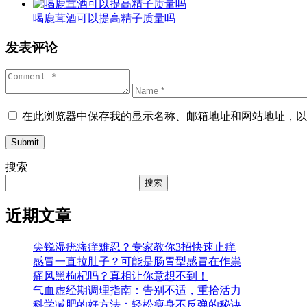
喝鹿茸酒可以提高精子质量吗
发表评论
在此浏览器中保存我的显示名称、邮箱地址和网站地址，以
Submit
搜索
搜索
近期文章
尖锐湿疣瘙痒难忍？专家教你3招快速止痒
感冒一直拉肚子？可能是肠胃型感冒在作祟
痛风黑枸杞吗？真相让你意想不到！
气血虚经期调理指南：告别不适，重拾活力
科学减肥的好方法：轻松瘦身不反弹的秘诀