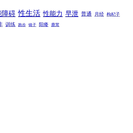
性生活
能障碍
性能力
早泄
普通
月经
枸杞子
非
训练
阳痿
镜子
鹿茸
跑步