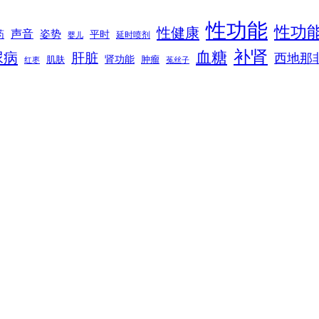
性功能
性功
性健康
声音
姿势
平时
药
延时喷剂
婴儿
补肾
血糖
尿病
肝脏
西地那
肾功能
肌肤
肿瘤
菟丝子
红枣