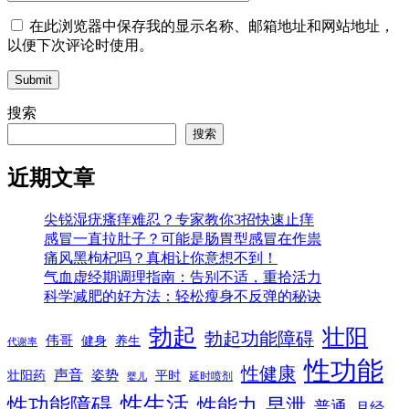
在此浏览器中保存我的显示名称、邮箱地址和网站地址，
以便下次评论时使用。
Submit
搜索
搜索
近期文章
尖锐湿疣瘙痒难忍？专家教你3招快速止痒
感冒一直拉肚子？可能是肠胃型感冒在作祟
痛风黑枸杞吗？真相让你意想不到！
气血虚经期调理指南：告别不适，重拾活力
科学减肥的好方法：轻松瘦身不反弹的秘诀
勃起
壮阳
勃起功能障碍
伟哥
健身
养生
代谢率
性功能
性健康
声音
姿势
平时
壮阳药
延时喷剂
婴儿
性生活
性功能障碍
性能力
早泄
普通
月经