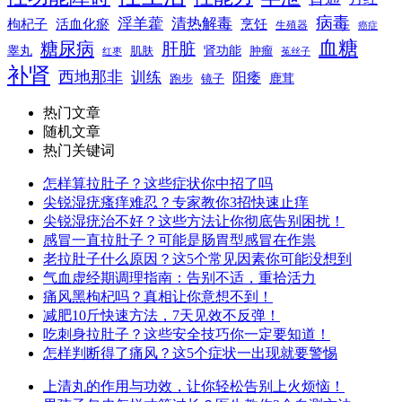
病毒
淫羊藿
清热解毒
枸杞子
活血化瘀
烹饪
生殖器
癌症
血糖
糖尿病
肝脏
肾功能
睾丸
肌肤
肿瘤
菟丝子
红枣
补肾
西地那非
训练
阳痿
镜子
鹿茸
跑步
热门文章
随机文章
热门关键词
怎样算拉肚子？这些症状你中招了吗
尖锐湿疣瘙痒难忍？专家教你3招快速止痒
尖锐湿疣治不好？这些方法让你彻底告别困扰！
感冒一直拉肚子？可能是肠胃型感冒在作祟
老拉肚子什么原因？这5个常见因素你可能没想到
气血虚经期调理指南：告别不适，重拾活力
痛风黑枸杞吗？真相让你意想不到！
减肥10斤快速方法，7天见效不反弹！
吃刺身拉肚子？这些安全技巧你一定要知道！
怎样判断得了痛风？这5个症状一出现就要警惕
上清丸的作用与功效，让你轻松告别上火烦恼！