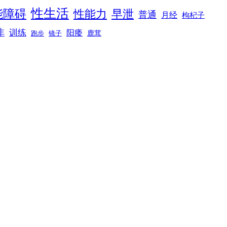
性生活
能障碍
性能力
早泄
普通
月经
枸杞子
非
训练
阳痿
镜子
鹿茸
跑步