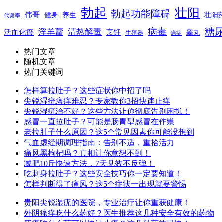
勃起
壮阳
勃起功能障碍
伟哥
健身
养生
壮阳
代谢率
糖
病毒
淫羊藿
清热解毒
活血化瘀
烹饪
睾丸
生殖器
癌症
热门文章
随机文章
热门关键词
怎样算拉肚子？这些症状你中招了吗
尖锐湿疣瘙痒难忍？专家教你3招快速止痒
尖锐湿疣治不好？这些方法让你彻底告别困扰！
感冒一直拉肚子？可能是肠胃型感冒在作祟
老拉肚子什么原因？这5个常见因素你可能没想到
气血虚经期调理指南：告别不适，重拾活力
痛风黑枸杞吗？真相让你意想不到！
减肥10斤快速方法，7天见效不反弹！
吃刺身拉肚子？这些安全技巧你一定要知道！
怎样判断得了痛风？这5个症状一出现就要警惕
贵阳尖锐湿疣的医院，专业治疗让你重获健康！
外阴瘙痒吃什么药好？医生推荐这几种安全有效的药物