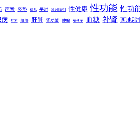
性功能
性功
性健康
声音
姿势
平时
药
延时喷剂
婴儿
补肾
血糖
尿病
肝脏
西地那
肾功能
肌肤
肿瘤
菟丝子
红枣