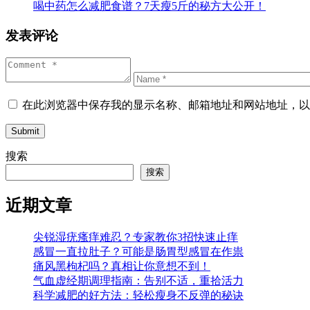
喝中药怎么减肥食谱？7天瘦5斤的秘方大公开！
发表评论
在此浏览器中保存我的显示名称、邮箱地址和网站地址，以
Submit
搜索
搜索
近期文章
尖锐湿疣瘙痒难忍？专家教你3招快速止痒
感冒一直拉肚子？可能是肠胃型感冒在作祟
痛风黑枸杞吗？真相让你意想不到！
气血虚经期调理指南：告别不适，重拾活力
科学减肥的好方法：轻松瘦身不反弹的秘诀