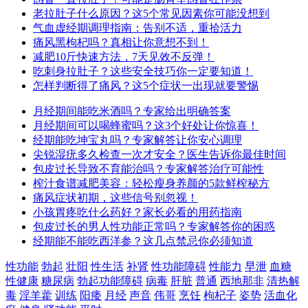
老拉肚子什么原因？这5个常见因素你可能没想到
气血虚经期调理指南：告别不适，重拾活力
痛风黑枸杞吗？真相让你意想不到！
减肥10斤快速方法，7天见效不反弹！
吃刺身拉肚子？这些安全技巧你一定要知道！
怎样判断得了痛风？这5个症状一出现就要警惕
月经期间能吃米酒吗？专家给出明确答案
月经期间可以喝蜂蜜吗？这3个好处让你惊喜！
经期能吃坤宝丸吗？专家解答让你安心调理
尖锐湿疣多久检查一次才安全？医生告诉你最佳时间
包皮过长导致不育能治吗？专家解答治疗可能性
榨汁食谱减肥美容：轻松瘦身养颜的5款鲜榨秘方
痛风症状初期，这些信号别忽视！
小孩胃疼吃什么药好？家长必看的用药指南
包皮过长的男人性功能正常吗？专家解答你的困惑
经期能不能吃西洋参？这几点禁忌你必须知道
性功能
勃起
壮阳
性生活
补肾
性功能障碍
性能力
早泄
血糖
性健康
糖尿病
勃起功能障碍
病毒
肝脏
普通
西地那非
清热解
毒
淫羊藿
训练
阳痿
月经
声音
伟哥
烹饪
枸杞子
姿势
活血化