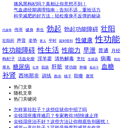
痛风黑枸杞吗？真相让你意想不到！
气血虚经期调理指南：告别不适，重拾活力
科学减肥的好方法：轻松瘦身不反弹的秘诀
勃起
壮阳
勃起功能障碍
伟哥
健身
养生
代谢率
性功能
性健康
声音
姿势
平时
壮阳药
延时喷剂
婴儿
性生活
性功能障碍
性能力
早泄
普通
月经
病毒
淫羊藿
清热解毒
枸杞子
活血化瘀
烹饪
生殖器
癌症
血糖
糖尿病
肝脏
肾功能
睾丸
肌肤
肿瘤
菟丝子
红枣
补肾
西地那非
训练
阳痿
镜子
鹿茸
跑步
热门文章
随机文章
热门关键词
怎样算拉肚子？这些症状你中招了吗
尖锐湿疣瘙痒难忍？专家教你3招快速止痒
尖锐湿疣治不好？这些方法让你彻底告别困扰！
感冒一直拉肚子？可能是肠胃型感冒在作祟