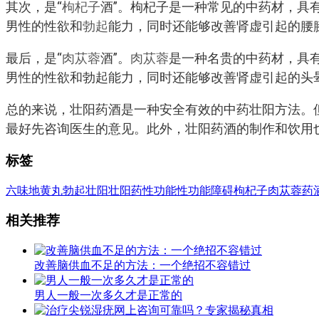
其次，是“
枸杞子
酒”。枸杞子是一种常见的中药材，具
男性的性欲和
勃起
能力，同时还能够改善肾虚引起的腰
最后，是“
肉苁蓉
酒”。
肉苁蓉
是一种名贵的中药材，具
男性的性欲和勃起能力，同时还能够改善肾虚引起的头
总的来说，壮阳药酒是一种安全有效的中药壮阳方法。
最好先咨询医生的意见。此外，壮阳药酒的制作和饮用
标签
六味地黄丸
勃起
壮阳
壮阳药
性功能
性功能障碍
枸杞子
肉苁蓉
药
相关推荐
改善脑供血不足的方法：一个绝招不容错过
男人一般一次多久才是正常的