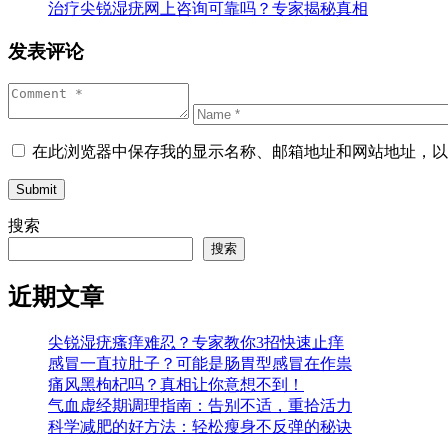
治疗尖锐湿疣网上咨询可靠吗？专家揭秘真相
发表评论
在此浏览器中保存我的显示名称、邮箱地址和网站地址，以
Submit
搜索
搜索
近期文章
尖锐湿疣瘙痒难忍？专家教你3招快速止痒
感冒一直拉肚子？可能是肠胃型感冒在作祟
痛风黑枸杞吗？真相让你意想不到！
气血虚经期调理指南：告别不适，重拾活力
科学减肥的好方法：轻松瘦身不反弹的秘诀