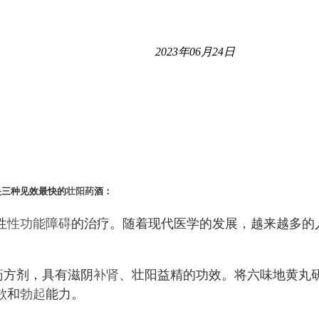
2023年06月24日
是三种见效最快的
壮阳药
酒：
性
性功能障碍
的治疗。随着现代医学的发展，越来越多的
。
药方剂，具有滋阴
补肾
、壮阳益精的功效。将六味地黄丸
欲和
勃起
能力。