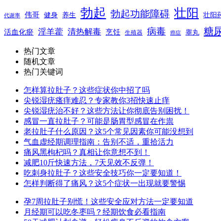
勃起
壮阳
勃起功能障碍
伟哥
健身
养生
壮阳
代谢率
糖
病毒
淫羊藿
清热解毒
活血化瘀
烹饪
睾丸
生殖器
癌症
热门文章
随机文章
热门关键词
怎样算拉肚子？这些症状你中招了吗
尖锐湿疣瘙痒难忍？专家教你3招快速止痒
尖锐湿疣治不好？这些方法让你彻底告别困扰！
感冒一直拉肚子？可能是肠胃型感冒在作祟
老拉肚子什么原因？这5个常见因素你可能没想到
气血虚经期调理指南：告别不适，重拾活力
痛风黑枸杞吗？真相让你意想不到！
减肥10斤快速方法，7天见效不反弹！
吃刺身拉肚子？这些安全技巧你一定要知道！
怎样判断得了痛风？这5个症状一出现就要警惕
孕7周拉肚子别慌！这些安全应对方法一定要知道
月经期可以吃冬枣吗？经期饮食必看指南