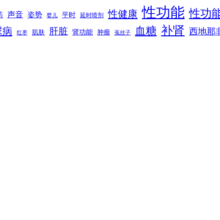
性功能
性功
性健康
声音
姿势
平时
药
延时喷剂
婴儿
补肾
血糖
尿病
肝脏
西地那
肾功能
肌肤
肿瘤
菟丝子
红枣