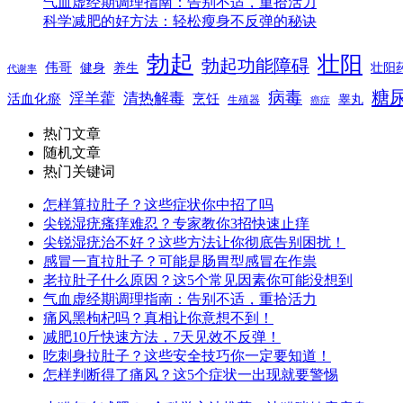
气血虚经期调理指南：告别不适，重拾活力
科学减肥的好方法：轻松瘦身不反弹的秘诀
勃起
壮阳
勃起功能障碍
伟哥
健身
养生
壮阳
代谢率
糖
病毒
淫羊藿
清热解毒
活血化瘀
烹饪
睾丸
生殖器
癌症
热门文章
随机文章
热门关键词
怎样算拉肚子？这些症状你中招了吗
尖锐湿疣瘙痒难忍？专家教你3招快速止痒
尖锐湿疣治不好？这些方法让你彻底告别困扰！
感冒一直拉肚子？可能是肠胃型感冒在作祟
老拉肚子什么原因？这5个常见因素你可能没想到
气血虚经期调理指南：告别不适，重拾活力
痛风黑枸杞吗？真相让你意想不到！
减肥10斤快速方法，7天见效不反弹！
吃刺身拉肚子？这些安全技巧你一定要知道！
怎样判断得了痛风？这5个症状一出现就要警惕