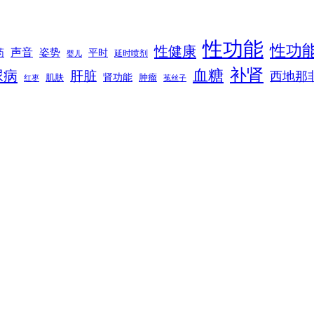
性功能
性功
性健康
声音
姿势
平时
药
延时喷剂
婴儿
补肾
血糖
尿病
肝脏
西地那
肾功能
肌肤
肿瘤
菟丝子
红枣