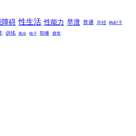
性生活
能障碍
性能力
早泄
普通
月经
枸杞子
非
训练
阳痿
镜子
鹿茸
跑步