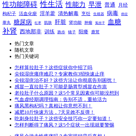
性生活
性功能障碍
性能力
早泄
普通
月经
病毒
淫羊藿
清热解毒
枸杞子
活血化瘀
烹饪
生殖器
癌症
血糖
糖尿病
肝脏
肾功能
睾丸
肌肤
肿瘤
菟丝子
红枣
补肾
西地那非
训练
阳痿
镜子
鹿茸
跑步
热门文章
随机文章
热门关键词
怎样算拉肚子？这些症状你中招了吗
尖锐湿疣瘙痒难忍？专家教你3招快速止痒
尖锐湿疣治不好？这些方法让你彻底告别困扰！
感冒一直拉肚子？可能是肠胃型感冒在作祟
老拉肚子什么原因？这5个常见因素你可能没想到
气血虚经期调理指南：告别不适，重拾活力
痛风黑枸杞吗？真相让你意想不到！
减肥10斤快速方法，7天见效不反弹！
吃刺身拉肚子？这些安全技巧你一定要知道！
怎样判断得了痛风？这5个症状一出现就要警惕