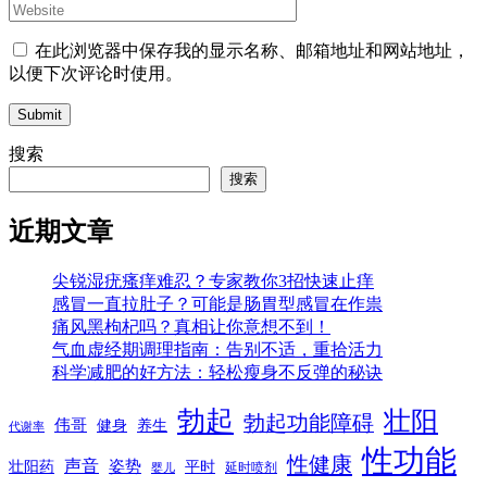
在此浏览器中保存我的显示名称、邮箱地址和网站地址，
以便下次评论时使用。
Submit
搜索
搜索
近期文章
尖锐湿疣瘙痒难忍？专家教你3招快速止痒
感冒一直拉肚子？可能是肠胃型感冒在作祟
痛风黑枸杞吗？真相让你意想不到！
气血虚经期调理指南：告别不适，重拾活力
科学减肥的好方法：轻松瘦身不反弹的秘诀
勃起
壮阳
勃起功能障碍
伟哥
健身
养生
代谢率
性功能
性健康
声音
姿势
平时
壮阳药
延时喷剂
婴儿