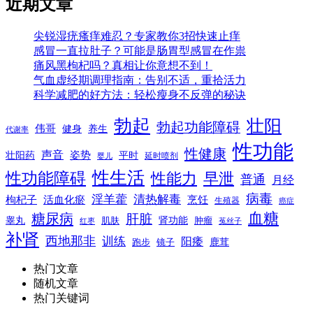
近期文章
尖锐湿疣瘙痒难忍？专家教你3招快速止痒
感冒一直拉肚子？可能是肠胃型感冒在作祟
痛风黑枸杞吗？真相让你意想不到！
气血虚经期调理指南：告别不适，重拾活力
科学减肥的好方法：轻松瘦身不反弹的秘诀
勃起
壮阳
勃起功能障碍
伟哥
健身
养生
代谢率
性功能
性健康
声音
姿势
平时
壮阳药
延时喷剂
婴儿
性生活
性功能障碍
性能力
早泄
普通
月经
病毒
淫羊藿
清热解毒
枸杞子
活血化瘀
烹饪
生殖器
癌症
血糖
糖尿病
肝脏
肾功能
睾丸
肌肤
肿瘤
菟丝子
红枣
补肾
西地那非
训练
阳痿
镜子
鹿茸
跑步
热门文章
随机文章
热门关键词