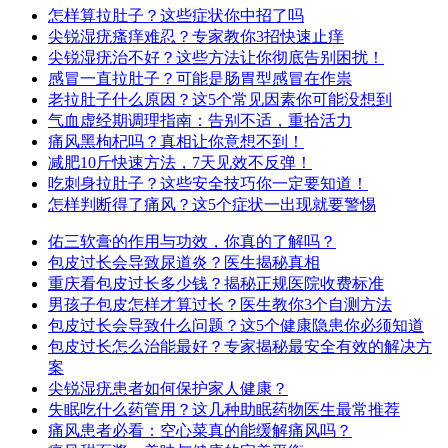
怎样算拉肚子？这些症状你中招了吗
尖锐湿疣瘙痒难忍？专家教你3招快速止痒
尖锐湿疣治不好？这些方法让你彻底告别困扰！
感冒一直拉肚子？可能是肠胃型感冒在作祟
老拉肚子什么原因？这5个常见因素你可能没想到
气血虚经期调理指南：告别不适，重拾活力
痛风黑枸杞吗？真相让你意想不到！
减肥10斤快速方法，7天见效不反弹！
吃刺身拉肚子？这些安全技巧你一定要知道！
怎样判断得了痛风？这5个症状一出现就要警惕
佑三软膏的作用与功效，你真的了解吗？
包皮过长会导致尿道炎？医生揭秘真相
重庆看包皮过长多少钱？揭秘正规医院收费标准
男孩子包皮怎样才算过长？医生教你3个自测方法
包皮过长会导致什么问题？这5个健康隐患你必须知道
包皮过长怎么治能最好？专家揭秘最安全有效的解决方
案
尖锐湿疣患者如何保护家人健康？
失眠吃什么药管用？这几种助眠药物医生最常推荐
痛风患者必看：空心菜真的能缓解痛风吗？