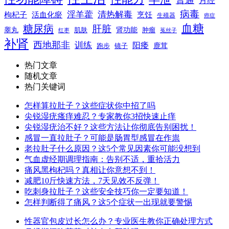
普通
月经
病毒
淫羊藿
清热解毒
枸杞子
活血化瘀
烹饪
生殖器
癌症
血糖
糖尿病
肝脏
肾功能
睾丸
肌肤
肿瘤
菟丝子
红枣
补肾
西地那非
训练
阳痿
镜子
鹿茸
跑步
热门文章
随机文章
热门关键词
怎样算拉肚子？这些症状你中招了吗
尖锐湿疣瘙痒难忍？专家教你3招快速止痒
尖锐湿疣治不好？这些方法让你彻底告别困扰！
感冒一直拉肚子？可能是肠胃型感冒在作祟
老拉肚子什么原因？这5个常见因素你可能没想到
气血虚经期调理指南：告别不适，重拾活力
痛风黑枸杞吗？真相让你意想不到！
减肥10斤快速方法，7天见效不反弹！
吃刺身拉肚子？这些安全技巧你一定要知道！
怎样判断得了痛风？这5个症状一出现就要警惕
性器官包皮过长怎么办？专业医生教你正确处理方式