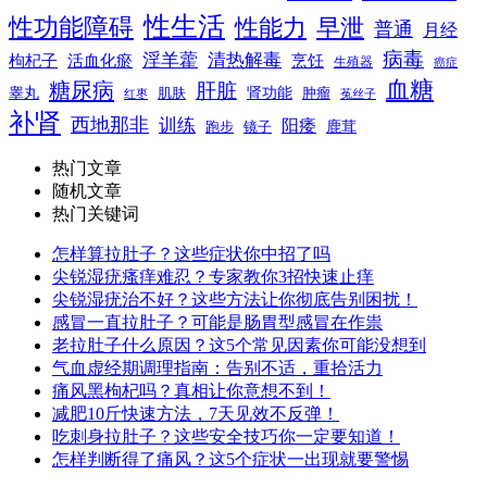
性生活
性功能障碍
性能力
早泄
普通
月经
病毒
淫羊藿
清热解毒
枸杞子
活血化瘀
烹饪
生殖器
癌症
血糖
糖尿病
肝脏
肾功能
睾丸
肌肤
肿瘤
菟丝子
红枣
补肾
西地那非
训练
阳痿
镜子
鹿茸
跑步
热门文章
随机文章
热门关键词
怎样算拉肚子？这些症状你中招了吗
尖锐湿疣瘙痒难忍？专家教你3招快速止痒
尖锐湿疣治不好？这些方法让你彻底告别困扰！
感冒一直拉肚子？可能是肠胃型感冒在作祟
老拉肚子什么原因？这5个常见因素你可能没想到
气血虚经期调理指南：告别不适，重拾活力
痛风黑枸杞吗？真相让你意想不到！
减肥10斤快速方法，7天见效不反弹！
吃刺身拉肚子？这些安全技巧你一定要知道！
怎样判断得了痛风？这5个症状一出现就要警惕