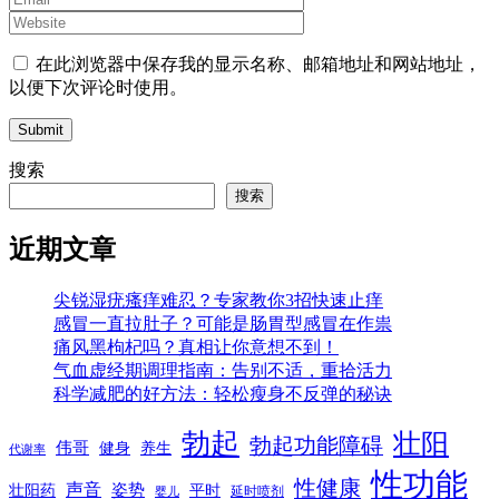
在此浏览器中保存我的显示名称、邮箱地址和网站地址，
以便下次评论时使用。
Submit
搜索
搜索
近期文章
尖锐湿疣瘙痒难忍？专家教你3招快速止痒
感冒一直拉肚子？可能是肠胃型感冒在作祟
痛风黑枸杞吗？真相让你意想不到！
气血虚经期调理指南：告别不适，重拾活力
科学减肥的好方法：轻松瘦身不反弹的秘诀
勃起
壮阳
勃起功能障碍
伟哥
健身
养生
代谢率
性功能
性健康
声音
姿势
平时
壮阳药
延时喷剂
婴儿