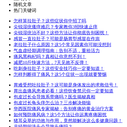
随机文章
热门关键词
怎样算拉肚子？这些症状你中招了吗
尖锐湿疣瘙痒难忍？专家教你3招快速止痒
尖锐湿疣治不好？这些方法让你彻底告别困扰！
感冒一直拉肚子？可能是肠胃型感冒在作祟
老拉肚子什么原因？这5个常见因素你可能没想到
气血虚经期调理指南：告别不适，重拾活力
痛风黑枸杞吗？真相让你意想不到！
减肥10斤快速方法，7天见效不反弹！
吃刺身拉肚子？这些安全技巧你一定要知道！
怎样判断得了痛风？这5个症状一出现就要警惕
胃难受想吐拉肚子？这可能是身体发出的求救信号！
胃出血痛风患者必看！这些饮食禁忌你一定要知道
包皮过长会导致系带痛吗？医生揭秘真相
包皮过长龟头痒怎么治？三步解决烦恼
华西医院痛风专家揭秘：告别疼痛的黄金治疗方案
如何预防痛风病？这5个方法让你远离疼痛困扰
猪耳朵草的功效与作用，竟然能解决这么多健康问题！
月经期间洗头会导致头痛吗？