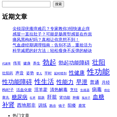
搜索
近期文章
尖锐湿疣瘙痒难忍？专家教你3招快速止痒
感冒一直拉肚子？可能是肠胃型感冒在作祟
痛风黑枸杞吗？真相让你意想不到！
气血虚经期调理指南：告别不适，重拾活力
科学减肥的好方法：轻松瘦身不反弹的秘诀
勃起
壮阳
勃起功能障碍
伟哥
健身
养生
代谢率
性功能
性健康
声音
姿势
平时
壮阳药
延时喷剂
婴儿
性生活
性功能障碍
性能力
早泄
普通
月经
病毒
淫羊藿
清热解毒
枸杞子
活血化瘀
烹饪
生殖器
癌症
血糖
糖尿病
肝脏
肾功能
睾丸
肌肤
肿瘤
菟丝子
红枣
补肾
西地那非
训练
阳痿
镜子
鹿茸
跑步
热门文章