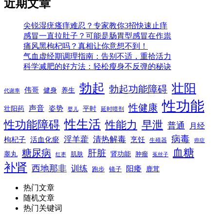
近期文章
尖锐湿疣瘙痒难忍？专家教你3招快速止痒
感冒一直拉肚子？可能是肠胃型感冒在作祟
痛风黑枸杞吗？真相让你意想不到！
气血虚经期调理指南：告别不适，重拾活力
科学减肥的好方法：轻松瘦身不反弹的秘诀
勃起
壮阳
勃起功能障碍
伟哥
健身
养生
代谢率
性功能
性健康
声音
姿势
平时
壮阳药
延时喷剂
婴儿
性生活
性功能障碍
性能力
早泄
普通
月经
病毒
淫羊藿
清热解毒
枸杞子
活血化瘀
烹饪
生殖器
癌症
血糖
糖尿病
肝脏
肾功能
睾丸
肌肤
肿瘤
菟丝子
红枣
补肾
西地那非
训练
阳痿
镜子
鹿茸
跑步
热门文章
随机文章
热门关键词