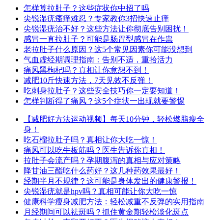
怎样算拉肚子？这些症状你中招了吗
尖锐湿疣瘙痒难忍？专家教你3招快速止痒
尖锐湿疣治不好？这些方法让你彻底告别困扰！
感冒一直拉肚子？可能是肠胃型感冒在作祟
老拉肚子什么原因？这5个常见因素你可能没想到
气血虚经期调理指南：告别不适，重拾活力
痛风黑枸杞吗？真相让你意想不到！
减肥10斤快速方法，7天见效不反弹！
吃刺身拉肚子？这些安全技巧你一定要知道！
怎样判断得了痛风？这5个症状一出现就要警惕
【减肥好方法运动视频】每天10分钟，轻松燃脂瘦全
身！
吃石榴拉肚子吗？真相让你大吃一惊！
痛风可以吃牛板筋吗？医生告诉你真相！
拉肚子会流产吗？孕期腹泻的真相与应对策略
降甘油三酯吃什么药好？这几种药效果最好！
经期半月不规律？这可能是身体发出的健康警报！
尖锐湿疣就是hpv吗？真相可能让你大吃一惊
健康科学瘦身减肥方法：轻松减重不反弹的实用指南
月经期间可以祛斑吗？抓住黄金期轻松淡化斑点