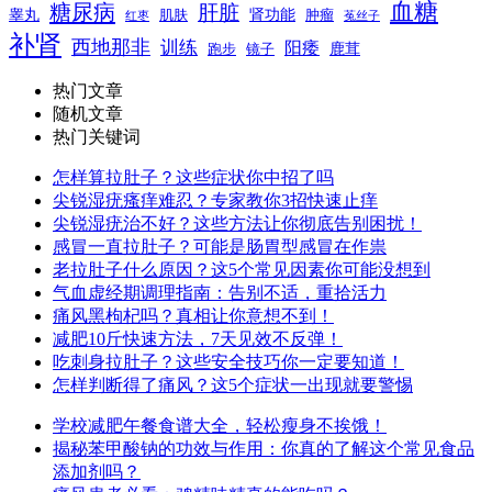
血糖
糖尿病
肝脏
肾功能
睾丸
肌肤
肿瘤
菟丝子
红枣
补肾
西地那非
训练
阳痿
镜子
鹿茸
跑步
热门文章
随机文章
热门关键词
怎样算拉肚子？这些症状你中招了吗
尖锐湿疣瘙痒难忍？专家教你3招快速止痒
尖锐湿疣治不好？这些方法让你彻底告别困扰！
感冒一直拉肚子？可能是肠胃型感冒在作祟
老拉肚子什么原因？这5个常见因素你可能没想到
气血虚经期调理指南：告别不适，重拾活力
痛风黑枸杞吗？真相让你意想不到！
减肥10斤快速方法，7天见效不反弹！
吃刺身拉肚子？这些安全技巧你一定要知道！
怎样判断得了痛风？这5个症状一出现就要警惕
学校减肥午餐食谱大全，轻松瘦身不挨饿！
揭秘苯甲酸钠的功效与作用：你真的了解这个常见食品
添加剂吗？