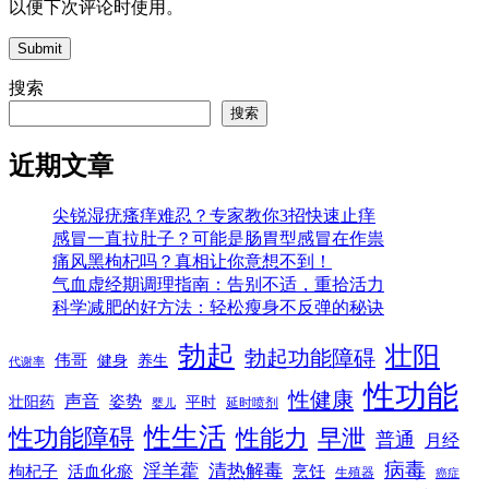
以便下次评论时使用。
Submit
搜索
搜索
近期文章
尖锐湿疣瘙痒难忍？专家教你3招快速止痒
感冒一直拉肚子？可能是肠胃型感冒在作祟
痛风黑枸杞吗？真相让你意想不到！
气血虚经期调理指南：告别不适，重拾活力
科学减肥的好方法：轻松瘦身不反弹的秘诀
勃起
壮阳
勃起功能障碍
伟哥
健身
养生
代谢率
性功能
性健康
声音
姿势
平时
壮阳药
延时喷剂
婴儿
性生活
性功能障碍
性能力
早泄
普通
月经
病毒
淫羊藿
清热解毒
枸杞子
活血化瘀
烹饪
生殖器
癌症