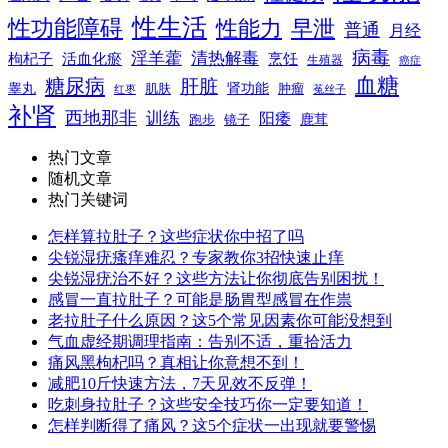
性生活
性功能障碍
性能力
早泄
普通
月经
病毒
淫羊藿
清热解毒
枸杞子
活血化瘀
烹饪
生殖器
癌症
血糖
糖尿病
肝脏
肾功能
睾丸
肌肤
肿瘤
菟丝子
红枣
补肾
西地那非
训练
阳痿
镜子
鹿茸
跑步
热门文章
随机文章
热门关键词
怎样算拉肚子？这些症状你中招了吗
尖锐湿疣瘙痒难忍？专家教你3招快速止痒
尖锐湿疣治不好？这些方法让你彻底告别困扰！
感冒一直拉肚子？可能是肠胃型感冒在作祟
老拉肚子什么原因？这5个常见因素你可能没想到
气血虚经期调理指南：告别不适，重拾活力
痛风黑枸杞吗？真相让你意想不到！
减肥10斤快速方法，7天见效不反弹！
吃刺身拉肚子？这些安全技巧你一定要知道！
怎样判断得了痛风？这5个症状一出现就要警惕