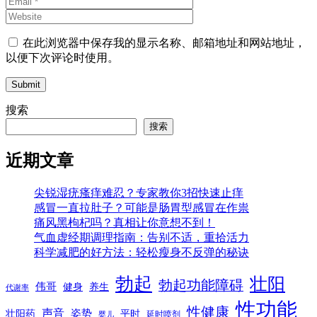
在此浏览器中保存我的显示名称、邮箱地址和网站地址，
以便下次评论时使用。
Submit
搜索
搜索
近期文章
尖锐湿疣瘙痒难忍？专家教你3招快速止痒
感冒一直拉肚子？可能是肠胃型感冒在作祟
痛风黑枸杞吗？真相让你意想不到！
气血虚经期调理指南：告别不适，重拾活力
科学减肥的好方法：轻松瘦身不反弹的秘诀
勃起
壮阳
勃起功能障碍
伟哥
健身
养生
代谢率
性功能
性健康
声音
姿势
平时
壮阳药
延时喷剂
婴儿