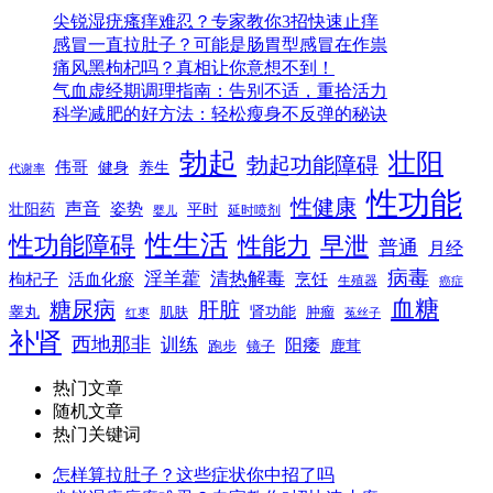
尖锐湿疣瘙痒难忍？专家教你3招快速止痒
感冒一直拉肚子？可能是肠胃型感冒在作祟
痛风黑枸杞吗？真相让你意想不到！
气血虚经期调理指南：告别不适，重拾活力
科学减肥的好方法：轻松瘦身不反弹的秘诀
勃起
壮阳
勃起功能障碍
伟哥
健身
养生
代谢率
性功能
性健康
声音
姿势
平时
壮阳药
延时喷剂
婴儿
性生活
性功能障碍
性能力
早泄
普通
月经
病毒
淫羊藿
清热解毒
枸杞子
活血化瘀
烹饪
生殖器
癌症
血糖
糖尿病
肝脏
肾功能
睾丸
肌肤
肿瘤
菟丝子
红枣
补肾
西地那非
训练
阳痿
镜子
鹿茸
跑步
热门文章
随机文章
热门关键词
怎样算拉肚子？这些症状你中招了吗