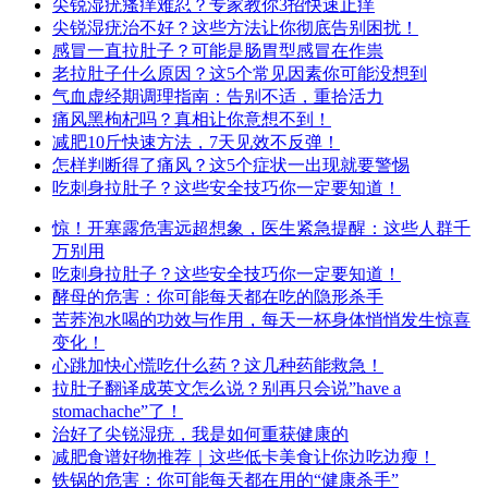
尖锐湿疣瘙痒难忍？专家教你3招快速止痒
尖锐湿疣治不好？这些方法让你彻底告别困扰！
感冒一直拉肚子？可能是肠胃型感冒在作祟
老拉肚子什么原因？这5个常见因素你可能没想到
气血虚经期调理指南：告别不适，重拾活力
痛风黑枸杞吗？真相让你意想不到！
减肥10斤快速方法，7天见效不反弹！
怎样判断得了痛风？这5个症状一出现就要警惕
吃刺身拉肚子？这些安全技巧你一定要知道！
惊！开塞露危害远超想象，医生紧急提醒：这些人群千
万别用
吃刺身拉肚子？这些安全技巧你一定要知道！
酵母的危害：你可能每天都在吃的隐形杀手
苦荞泡水喝的功效与作用，每天一杯身体悄悄发生惊喜
变化！
心跳加快心慌吃什么药？这几种药能救急！
拉肚子翻译成英文怎么说？别再只会说”have a
stomachache”了！
治好了尖锐湿疣，我是如何重获健康的
减肥食谱好物推荐｜这些低卡美食让你边吃边瘦！
铁锅的危害：你可能每天都在用的“健康杀手”