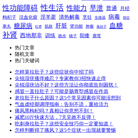
性生活
性功能障碍
性能力
早泄
普通
月经
病毒
淫羊藿
清热解毒
枸杞子
活血化瘀
烹饪
生殖器
癌症
血糖
糖尿病
肝脏
肾功能
睾丸
肌肤
肿瘤
菟丝子
红枣
补肾
西地那非
训练
阳痿
镜子
鹿茸
跑步
热门文章
随机文章
热门关键词
怎样算拉肚子？这些症状你中招了吗
尖锐湿疣瘙痒难忍？专家教你3招快速止痒
尖锐湿疣治不好？这些方法让你彻底告别困扰！
感冒一直拉肚子？可能是肠胃型感冒在作祟
老拉肚子什么原因？这5个常见因素你可能没想到
气血虚经期调理指南：告别不适，重拾活力
痛风黑枸杞吗？真相让你意想不到！
减肥10斤快速方法，7天见效不反弹！
吃刺身拉肚子？这些安全技巧你一定要知道！
怎样判断得了痛风？这5个症状一出现就要警惕