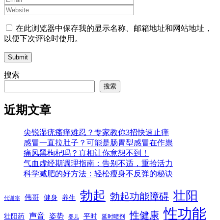
在此浏览器中保存我的显示名称、邮箱地址和网站地址，
以便下次评论时使用。
Submit
搜索
搜索
近期文章
尖锐湿疣瘙痒难忍？专家教你3招快速止痒
感冒一直拉肚子？可能是肠胃型感冒在作祟
痛风黑枸杞吗？真相让你意想不到！
气血虚经期调理指南：告别不适，重拾活力
科学减肥的好方法：轻松瘦身不反弹的秘诀
勃起
壮阳
勃起功能障碍
伟哥
健身
养生
代谢率
性功能
性健康
声音
姿势
平时
壮阳药
延时喷剂
婴儿