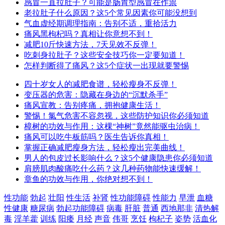
感冒一直拉肚子？可能是肠胃型感冒在作祟
老拉肚子什么原因？这5个常见因素你可能没想到
气血虚经期调理指南：告别不适，重拾活力
痛风黑枸杞吗？真相让你意想不到！
减肥10斤快速方法，7天见效不反弹！
吃刺身拉肚子？这些安全技巧你一定要知道！
怎样判断得了痛风？这5个症状一出现就要警惕
四十岁女人的减肥食谱，轻松瘦身不反弹！
变压器的危害：隐藏在身边的“沉默杀手”
痛风宣教：告别疼痛，拥抱健康生活！
警惕！氯气危害不容忽视，这些防护知识你必须知道
樟树的功效与作用：这棵“神树”竟然能驱虫治病！
痛风可以吃牛板筋吗？医生告诉你真相！
掌握正确减肥瘦身方法，轻松瘦出完美曲线！
男人的包皮过长影响什么？这5个健康隐患你必须知道
肩膀肌肉酸痛吃什么药？这几种药物能快速缓解！
章鱼的功效与作用，你绝对想不到！
性功能
勃起
壮阳
性生活
补肾
性功能障碍
性能力
早泄
血糖
性健康
糖尿病
勃起功能障碍
病毒
肝脏
普通
西地那非
清热解
毒
淫羊藿
训练
阳痿
月经
声音
伟哥
烹饪
枸杞子
姿势
活血化