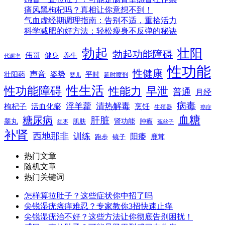
痛风黑枸杞吗？真相让你意想不到！
气血虚经期调理指南：告别不适，重拾活力
科学减肥的好方法：轻松瘦身不反弹的秘诀
勃起
壮阳
勃起功能障碍
伟哥
健身
养生
代谢率
性功能
性健康
声音
姿势
平时
壮阳药
延时喷剂
婴儿
性生活
性功能障碍
性能力
早泄
普通
月经
病毒
淫羊藿
清热解毒
枸杞子
活血化瘀
烹饪
生殖器
癌症
血糖
糖尿病
肝脏
肾功能
睾丸
肌肤
肿瘤
菟丝子
红枣
补肾
西地那非
训练
阳痿
镜子
鹿茸
跑步
热门文章
随机文章
热门关键词
怎样算拉肚子？这些症状你中招了吗
尖锐湿疣瘙痒难忍？专家教你3招快速止痒
尖锐湿疣治不好？这些方法让你彻底告别困扰！