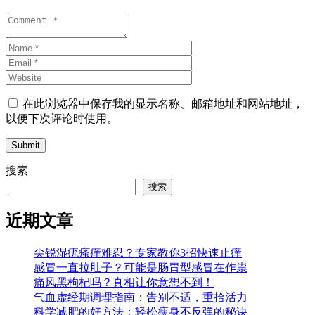
在此浏览器中保存我的显示名称、邮箱地址和网站地址，
以便下次评论时使用。
Submit
搜索
搜索
近期文章
尖锐湿疣瘙痒难忍？专家教你3招快速止痒
感冒一直拉肚子？可能是肠胃型感冒在作祟
痛风黑枸杞吗？真相让你意想不到！
气血虚经期调理指南：告别不适，重拾活力
科学减肥的好方法：轻松瘦身不反弹的秘诀