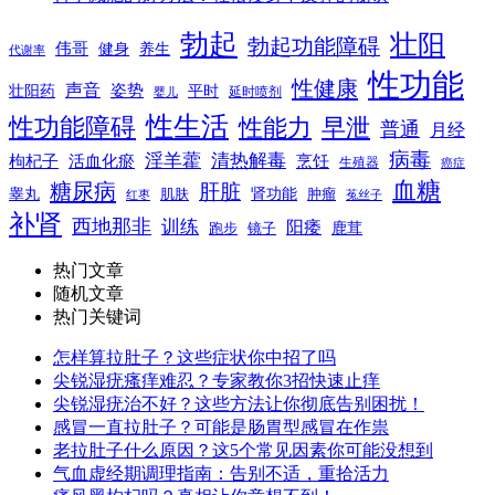
勃起
壮阳
勃起功能障碍
伟哥
健身
养生
代谢率
性功能
性健康
声音
姿势
平时
壮阳药
延时喷剂
婴儿
性生活
性功能障碍
性能力
早泄
普通
月经
病毒
淫羊藿
清热解毒
枸杞子
活血化瘀
烹饪
生殖器
癌症
血糖
糖尿病
肝脏
肾功能
睾丸
肌肤
肿瘤
菟丝子
红枣
补肾
西地那非
训练
阳痿
镜子
鹿茸
跑步
热门文章
随机文章
热门关键词
怎样算拉肚子？这些症状你中招了吗
尖锐湿疣瘙痒难忍？专家教你3招快速止痒
尖锐湿疣治不好？这些方法让你彻底告别困扰！
感冒一直拉肚子？可能是肠胃型感冒在作祟
老拉肚子什么原因？这5个常见因素你可能没想到
气血虚经期调理指南：告别不适，重拾活力