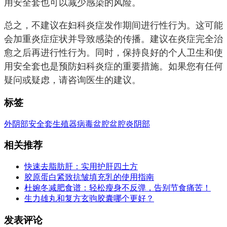
用安全套也可以减少感染的风险。
总之，不建议在妇科炎症发作期间进行性行为。这可能
会加重炎症症状并导致感染的传播。建议在炎症完全治
愈之后再进行性行为。同时，保持良好的个人卫生和使
用安全套也是预防妇科炎症的重要措施。如果您有任何
疑问或疑虑，请咨询医生的建议。
标签
外阴部
安全套
生殖器
病毒
盆腔
盆腔炎
阴部
相关推荐
快速去脂肪肝：实用护肝四土方
胶原蛋白紧致抗皱填充乳的使用指南
杜婉冬减肥食谱：轻松瘦身不反弹，告别节食痛苦！
生力雄丸和复方玄驹胶囊哪个更好？
发表评论