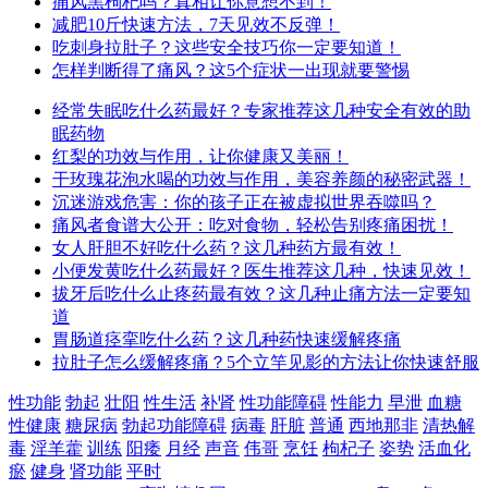
痛风黑枸杞吗？真相让你意想不到！
减肥10斤快速方法，7天见效不反弹！
吃刺身拉肚子？这些安全技巧你一定要知道！
怎样判断得了痛风？这5个症状一出现就要警惕
经常失眠吃什么药最好？专家推荐这几种安全有效的助
眠药物
红梨的功效与作用，让你健康又美丽！
干玫瑰花泡水喝的功效与作用，美容养颜的秘密武器！
沉迷游戏危害：你的孩子正在被虚拟世界吞噬吗？
痛风者食谱大公开：吃对食物，轻松告别疼痛困扰！
女人肝胆不好吃什么药？这几种药方最有效！
小便发黄吃什么药最好？医生推荐这几种，快速见效！
拔牙后吃什么止疼药最有效？这几种止痛方法一定要知
道
胃肠道痉挛吃什么药？这几种药快速缓解疼痛
拉肚子怎么缓解疼痛？5个立竿见影的方法让你快速舒服
性功能
勃起
壮阳
性生活
补肾
性功能障碍
性能力
早泄
血糖
性健康
糖尿病
勃起功能障碍
病毒
肝脏
普通
西地那非
清热解
毒
淫羊藿
训练
阳痿
月经
声音
伟哥
烹饪
枸杞子
姿势
活血化
瘀
健身
肾功能
平时