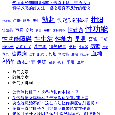
气血虚经期调理指南：告别不适，重拾活力
科学减肥的好方法：轻松瘦身不反弹的秘诀
勃起
壮阳
勃起功能障碍
伟哥
健身
养生
代谢率
性功能
性健康
声音
姿势
平时
壮阳药
延时喷剂
婴儿
性生活
性功能障碍
性能力
早泄
普通
月经
病毒
淫羊藿
清热解毒
枸杞子
活血化瘀
烹饪
生殖器
癌症
血糖
糖尿病
肝脏
肾功能
睾丸
肌肤
肿瘤
菟丝子
红枣
补肾
西地那非
训练
阳痿
镜子
鹿茸
跑步
热门文章
随机文章
热门关键词
怎样算拉肚子？这些症状你中招了吗
尖锐湿疣瘙痒难忍？专家教你3招快速止痒
尖锐湿疣治不好？这些方法让你彻底告别困扰！
感冒一直拉肚子？可能是肠胃型感冒在作祟
老拉肚子什么原因？这5个常见因素你可能没想到