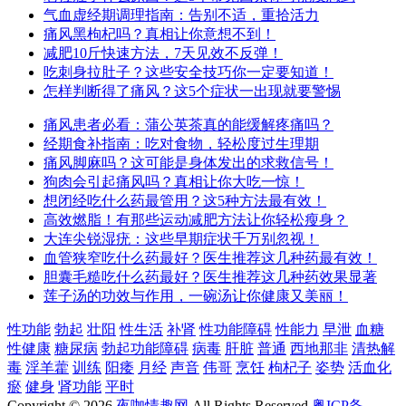
气血虚经期调理指南：告别不适，重拾活力
痛风黑枸杞吗？真相让你意想不到！
减肥10斤快速方法，7天见效不反弹！
吃刺身拉肚子？这些安全技巧你一定要知道！
怎样判断得了痛风？这5个症状一出现就要警惕
痛风患者必看：蒲公英茶真的能缓解疼痛吗？
经期食补指南：吃对食物，轻松度过生理期
痛风脚麻吗？这可能是身体发出的求救信号！
狗肉会引起痛风吗？真相让你大吃一惊！
想闭经吃什么药最管用？这5种方法最有效！
高效燃脂！有那些运动减肥方法让你轻松瘦身？
大连尖锐湿疣：这些早期症状千万别忽视！
血管狭窄吃什么药最好？医生推荐这几种药最有效！
胆囊毛糙吃什么药最好？医生推荐这几种药效果显著
莲子汤的功效与作用，一碗汤让你健康又美丽！
性功能
勃起
壮阳
性生活
补肾
性功能障碍
性能力
早泄
血糖
性健康
糖尿病
勃起功能障碍
病毒
肝脏
普通
西地那非
清热解
毒
淫羊藿
训练
阳痿
月经
声音
伟哥
烹饪
枸杞子
姿势
活血化
瘀
健身
肾功能
平时
Copyright © 2026
夜咖情趣网
All Rights Reserved
粤ICP备